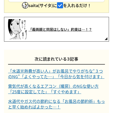
saita(サイタ)に
を入れるだけ！
「義両親と同居はしない」約束は…！？
次に読まれている３記事
「水道光熱費が高い人」がお風呂でやりがちな“３つ
のNG”「よくやってた…」「今日から気を付けます」
電気代が高くなるエアコン（暖房）のNGな使い方
「25度に設定してた」「すぐやめます」
水道代やガス代の節約になる「お風呂の節約術」もっ
と早く始めればよかった…！