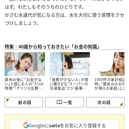
はず。わたしもそのうちのひとりです。
かさむ水道代が気になる方は、水を大切に使う習慣をクセ
づけしましょう。
特集：40歳から知っておきたい「お金の知識」
夏休み後に「お金がな
「食費が少ない人」が買
1000件の家計相談
い」と感じる人の“3つの
い置きする“スーパーの
明。「夏休みのおや
特徴”「チリツモ出費に
冷凍食品”3つ「豪華に
が増える家庭」に共
要注意」
見えてちゃんと節約でき
る【3つの買い方】
る」
前の回
一覧
次の回
Googleに
saita
をお気に入り登録する