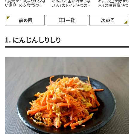
「食費が平均よりも少な
かる。「お金が貯まらな
る。「お金が貯まらな
い家庭」の夕食“5つの
い人」のトイレ“4つの特
人」の冷蔵庫“4つの
特徴”
徴”
徴”
前の回
一覧
次の回
1．にんじんしりしり