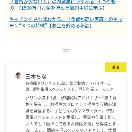
「食費が少ない人」の冷蔵庫に必ずある“４つのも
の”【1500万円お金を貯めた節約主婦に学ぶ】
キッチンを見ればわかる。「食費が高い家庭」のキッ
チン“３つの特徴”【お金を貯める秘訣】
広告
著者
三木ちな
お掃除クリンネスト1級、整理収納アドバイザー1
級、節約生活スペシャリスト、歴20年業スーマニア
クリンネスト1級、整理収納アドバイザー1級の資
格を保有し、お掃除のプロとして掃除や収納の知
識を発信する、子ども3人のママライター。時短
家事スペシャリストを受講し、家事や仕事で忙し
い人でも「簡単にできるお掃除方法」を得意とす
る。 また、節約生活スペシャリストとして、食費