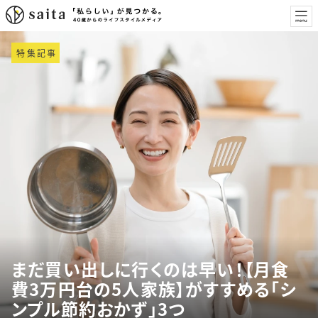
特集記事
まだ買い出しに行くのは早い！【月食
費3万円台の5人家族】がすすめる「シ
ンプル節約おかず」3つ