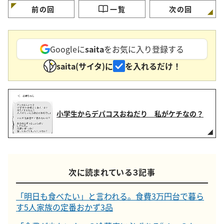
前の回
一覧
次の回
Googleに
saita
をお気に入り登録する
saita(サイタ)に
を入れるだけ！
小学生からデパコスおねだり 私がケチなの？
次に読まれている３記事
「明日も食べたい」と言われる。食費3万円台で暮ら
す5人家族の定番おかず3品