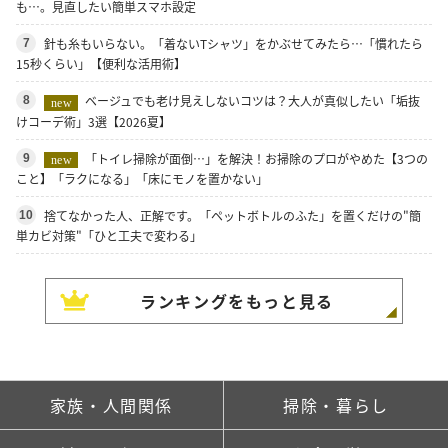
も…。見直したい簡単スマホ設定
針も糸もいらない。「着ないTシャツ」をかぶせてみたら…「慣れたら
7
15秒くらい」【便利な活用術】
ベージュでも老け見えしないコツは？大人が真似したい「垢抜
8
new
けコーデ術」3選【2026夏】
「トイレ掃除が面倒…」を解決！お掃除のプロがやめた【3つの
9
new
こと】「ラクになる」「床にモノを置かない」
捨てなかった人、正解です。「ペットボトルのふた」を置くだけの"簡
10
単カビ対策"「ひと工夫で変わる」
ランキングをもっと見る
家族・人間関係
掃除・暮らし