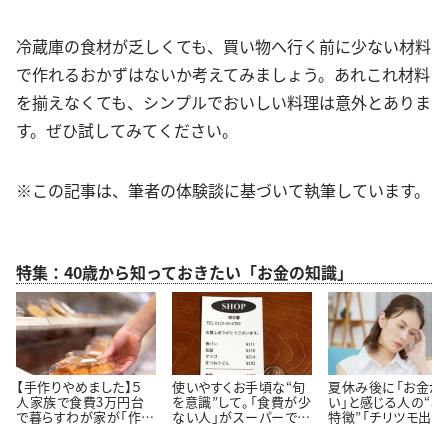
冷蔵庫の食材が乏しくても、買い物へ行く前に少ない材料
で作れるおかずはないか考えてみましょう。あれこれ材料
を揃えなくても、シンプルでおいしい料理は意外とありま
す。ぜひ試してみてください。
※この記事は、筆者の体験談に基づいて執筆しています。
特集：40歳から知っておきたい「お金の知識」
【手作りやめました】５
使いやすくお手頃な“旬
夏休み後に「お金が
人家族で食費3万円台
を意識”して。「食費が少
い」と感じる人の“3
で暮らすわが家が「作ら
ない人」がスーパーでよ
特徴”「チリツモ出費
ず市販品を買うメニュー
く買う【3つの定番食材】
要注意」
3つ」