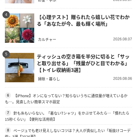
4
【心理テスト】贈られたら嬉しい花でわか
る「あなたが今、最も輝く場所」
カルチャー
2026.08.07
5
ティッシュの空き箱を半分に切ると「サッ
と取り出せる」「残量がひと目でわかる」
【トイレ収納術3選】
掃除・暮らし
2026.08.06
【iPhone】オンになってない？知らないうちに通信量が増えているか
6
も…。見直したい簡単スマホ設定
針も糸もいらない。「着ないTシャツ」をかぶせてみたら…「慣れたら
7
15秒くらい」【便利な活用術】
ベージュでも老け見えしないコツは？大人が真似したい「垢抜けコーデ
8
術」3選【2026夏】