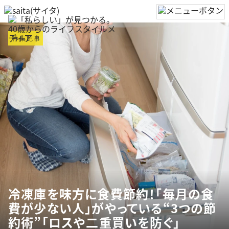
特集記事
冷凍庫を味方に食費節約！「毎月の食
費が少ない人」がやっている“3つの節
約術”「ロスや二重買いを防ぐ」