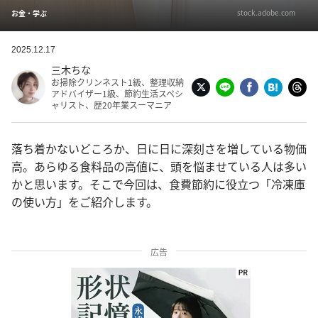
stock.adobe.com
お金・学ぶ
2025.12.17
三木ちな
お掃除クリンネスト1級、整理収納
アドバイザー1級、節約生活スペシ
ャリスト、歴20年業スーマニア
落ち着かないどころか、日に日に深刻さを増している物価
高。あらゆる食料品の高値に、頭を悩ませている人は多い
かと思います。そこで今回は、食費節約に役立つ「冷凍庫
の使い方」をご紹介します。
広告