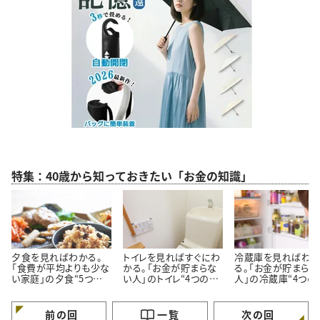
特集：40歳から知っておきたい「お金の知識」
夕食を見ればわかる。
トイレを見ればすぐにわ
冷蔵庫を見ればわ
「食費が平均よりも少な
かる。「お金が貯まらな
る。「お金が貯まらな
い家庭」の夕食“5つの
い人」のトイレ“4つの特
人」の冷蔵庫“4つの
特徴”
徴”
徴”
前の回
一覧
次の回