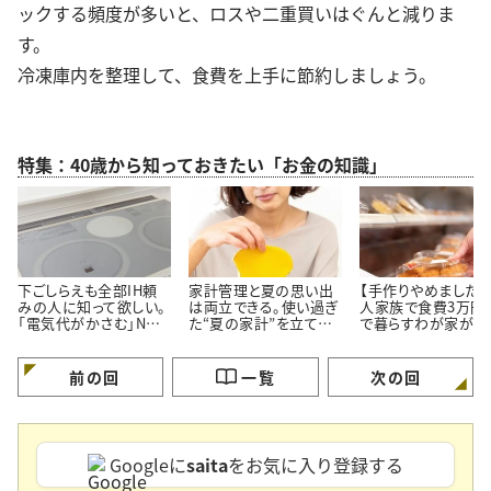
ックする頻度が多いと、ロスや二重買いはぐんと減りま
す。
冷凍庫内を整理して、食費を上手に節約しましょう。
特集：40歳から知っておきたい「お金の知識」
下ごしらえも全部IH頼
家計管理と夏の思い出
【手作りやめました】
みの人に知って欲しい。
は両立できる。使い過ぎ
人家族で食費3万円
「電気代がかさむ」NG
た“夏の家計”を立て直
で暮らすわが家が「
習慣3つと節電のコツ
す【3つのポイント】
ず市販品を買うメニ
3つ」
前の回
一覧
次の回
Googleに
saita
をお気に入り登録する