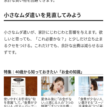
小さなムダ遣いを見直してみよう
小さなムダ遣いが、家計にじわじわと影響を与えます。欲
しいと思っても、「これ必要かな？」と少しだけ立ち止ま
るクセをつける。これだけでも、余計な出費は減らせるは
ずです。
特集：40歳から知っておきたい「お金の知識」
使いやすくお手頃な“旬
夏休み後に「お金がな
「食費が少ない人」
を意識”して。「食費が少
い」と感じる人の“3つの
い置きする“スーパ
ない人」がスーパーでよ
特徴”「チリツモ出費に
冷凍食品”3つ「豪華