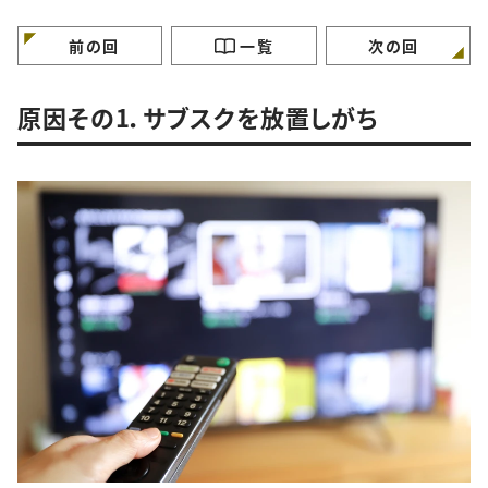
特徴”
徴”
徴”
前の回
一覧
次の回
原因その1．サブスクを放置しがち