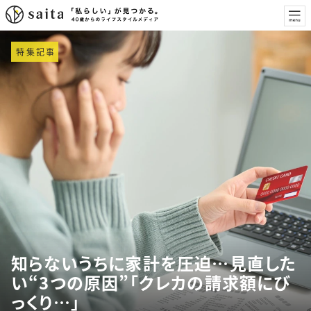
特集記事
知らないうちに家計を圧迫…見直した
い“3つの原因”「クレカの請求額にび
っくり…」