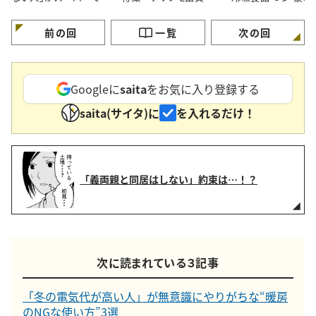
く買う【3つの定番食材】
要注意」
見えてちゃんと節約
る」
前の回
一覧
次の回
Googleに
saita
をお気に入り登録する
saita(サイタ)に
を入れるだけ！
「義両親と同居はしない」約束は…！？
次に読まれている３記事
「冬の電気代が高い人」が無意識にやりがちな“暖房
のNGな使い方”3選