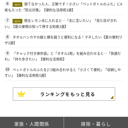
捨てなかった人、正解です！小さい「ペットボトルのふた」に6
6
new
枚も入った「防災対策」【便利な活用術3選】
桃をレモン水に入れると…「夫に言いたい」「見た目がきれ
7
new
い」【夏の果物の知って得する知恵3選】
タオルハンカチの縦と横を縫うと便利になる！マネしたい【夏の便利ワ
8
ザ3選】
「チャック付き保存袋」と「タオル2枚」を組み合わせると…「快適だ
9
わ」「持ち歩きたい」【便利な活用術】
ペットボトルのふたを2つ組み合わせると「小さくて便利」「収納しや
10
すい」【便利な活用術3選】
ランキングをもっと見る
家族・人間関係
掃除・暮らし