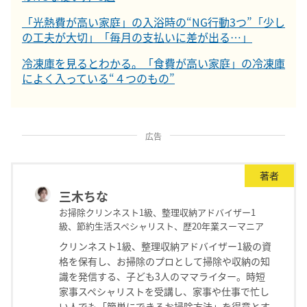
「光熱費が高い家庭」の入浴時の“NG行動3つ”「少し
の工夫が大切」「毎月の支払いに差が出る…」
冷凍庫を見るとわかる。「食費が高い家庭」の冷凍庫
によく入っている“４つのもの”
広告
著者
三木ちな
お掃除クリンネスト1級、整理収納アドバイザー1
級、節約生活スペシャリスト、歴20年業スーマニア
クリンネスト1級、整理収納アドバイザー1級の資
格を保有し、お掃除のプロとして掃除や収納の知
識を発信する、子ども3人のママライター。時短
家事スペシャリストを受講し、家事や仕事で忙し
い人でも「簡単にできるお掃除方法」を得意とす