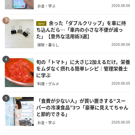
お金・学ぶ
2026.08.06
3
余った「ダブルクリップ」を車に持
new
ち込んだら…「車内の小さな不便が減っ
た」【意外な活用術3選】
掃除・暮らし
2026.08.06
4
旬の「トマト」に大さじ2加えるだけ。栄養
をムダなく摂れる簡単レシピ｜管理栄養士
に学ぶ
料理・グルメ
2026.08.05
5
「食費が少ない人」が買い置きする“スー
パーの冷凍食品”3つ「豪華に見えてちゃん
と節約できる」
お金・学ぶ
2026.08.05