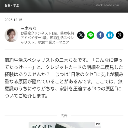
stock.adobe.com
お金・学ぶ
2025.12.15
三木ちな
お掃除クリンネスト1級、整理収納
アドバイザー1級、節約生活スペシ
ャリスト、歴20年業スーマニア
節約生活スペシャリストの三木ちなです。「こんなに使っ
てたっけ……」と、クレジットカードの明細を二度見した
経験はありませんか？ じつは“日常のクセ”に支出が積み
重なる原因が隠れていることがあるんです。ここでは、無
意識のうちにやりがちな、家計を圧迫する“3つの原因”に
ついてご紹介します。
広告