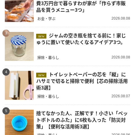
費3万円台で暮らすわが家が「作らず市販
品を買うメニュー3つ」
お金・学ぶ
2026.08.08
3
ジャムの空き瓶を捨てる前に！家じ
new
ゅうに置いて使いたくなるアイデア3つ。
掃除・暮らし
2026.08.08
4
トイレットペーパーの芯を「縦」に
new
ハサミで切ると掃除で便利【芯の掃除活用
術3選】
掃除・暮らし
2026.08.07
5
捨てなかった人、正解です！小さい「ペッ
トボトルのふた」に6枚も入った「防災対
策」【便利な活用術3選】
2026.08.06