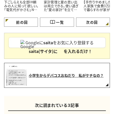
下ごしらえも全部IH頼
家計管理と夏の思い出
【手作りやめました】
みの人に知って欲しい。
は両立できる。使い過ぎ
人家族で食費3万円
「電気代がかさむ」NG
た“夏の家計”を立て直
で暮らすわが家が「
習慣3つと節電のコツ
す【3つのポイント】
ず市販品を買うメニ
3つ」
前の回
一覧
次の回
Googleに
saita
をお気に入り登録する
saita(サイタ)に
を入れるだけ！
小学生からデパコスおねだり 私がケチなの？
次に読まれている３記事