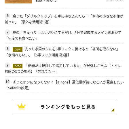
掃除・暮らし
余った「ダブルクリップ」を車に持ち込んだら…「車内の小さな不便が
6
減った」【意外な活用術3選】
夏の「きゅうり」は乱切りにするだけ。5分で完成するメイン級おかず
7
「何度でも食べたい」
洗った水筒のふたをS字フックに掛けると「場所を取らない」
8
new
「水切れもいい」【S字フック活用術3選】
「便器だけ掃除して満足している人」が見逃しがちな【トイレ
9
new
掃除の3つの場所】「忘れてた…」
ずっとオンになってない？【iPhone】通信量が気になる人が見直したい
10
「Safariの設定」
ランキングをもっと見る