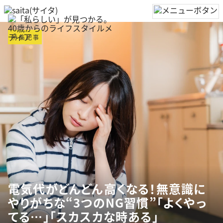
特集記事
電気代がどんどん高くなる！無意識に
やりがちな“3つのNG習慣”「よくやっ
てる…」「スカスカな時ある」