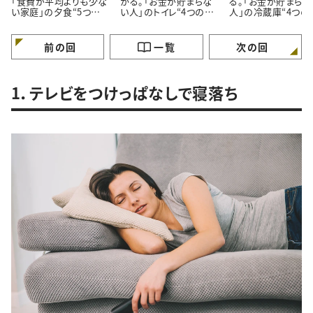
「食費が平均よりも少な
かる。「お金が貯まらな
る。「お金が貯まらな
い家庭」の夕食“5つの
い人」のトイレ“4つの特
人」の冷蔵庫“4つの
特徴”
徴”
徴”
前の回
一覧
次の回
1．テレビをつけっぱなしで寝落ち