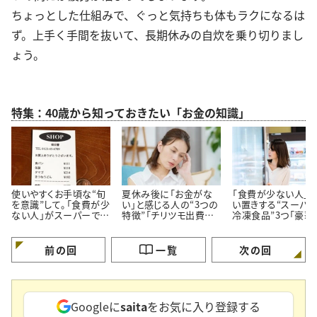
ちょっとした仕組みで、ぐっと気持ちも体もラクになるは
ず。上手く手間を抜いて、長期休みの自炊を乗り切りまし
ょう。
特集：40歳から知っておきたい「お金の知識」
使いやすくお手頃な“旬
夏休み後に「お金がな
「食費が少ない人」
を意識”して。「食費が少
い」と感じる人の“3つの
い置きする“スーパ
ない人」がスーパーでよ
特徴”「チリツモ出費に
冷凍食品”3つ「豪華
く買う【3つの定番食材】
要注意」
見えてちゃんと節約
る」
前の回
一覧
次の回
Googleに
saita
をお気に入り登録する