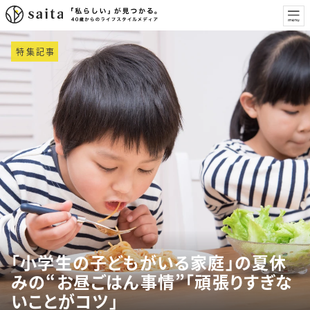
特集記事
「小学生の子どもがいる家庭」の夏休
みの“お昼ごはん事情”「頑張りすぎな
いことがコツ」