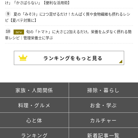
け」「かさばらない」【便利な活用術】
夏の「みそ汁」に2つ混ぜるだけ！たんぱく質や食物繊維も摂れるレシ
9
ピ【夏バテ対策に】
旬の「トマト」に大さじ2加えるだけ。栄養をムダなく摂れる簡
10
new
単レシピ｜管理栄養士に学ぶ
ランキングをもっと見る
家族・人間関係
掃除・暮らし
料理・グルメ
お金・学ぶ
心と体
カルチャー
ランキング
新着記事一覧