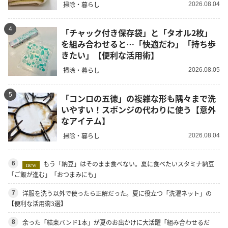
掃除・暮らし
2026.08.04
4
「チャック付き保存袋」と「タオル2枚」
を組み合わせると…「快適だわ」「持ち歩
きたい」【便利な活用術】
掃除・暮らし
2026.08.05
5
「コンロの五徳」の複雑な形も隅々まで洗
いやすい！スポンジの代わりに使う【意外
なアイテム】
掃除・暮らし
2026.08.04
もう「納豆」はそのまま食べない。夏に食べたいスタミナ納豆
6
new
「ご飯が進む」「おつまみにも」
洋服を洗う以外で使ったら正解だった。夏に役立つ「洗濯ネット」の
7
【便利な活用術3選】
余った「結束バンド1本」が夏のお出かけに大活躍「組み合わせるだ
8