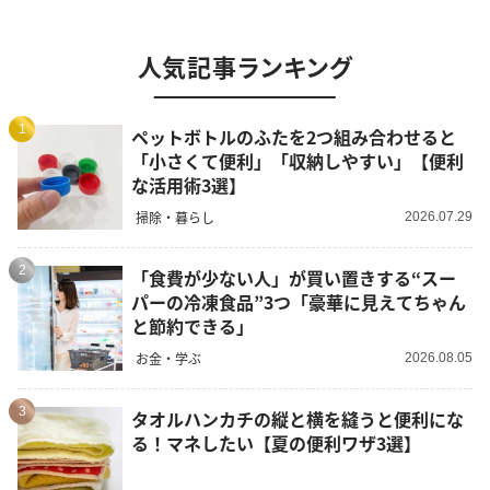
人気記事ランキング
1
ペットボトルのふたを2つ組み合わせると
「小さくて便利」「収納しやすい」【便利
な活用術3選】
掃除・暮らし
2026.07.29
2
「食費が少ない人」が買い置きする“スー
パーの冷凍食品”3つ「豪華に見えてちゃん
と節約できる」
お金・学ぶ
2026.08.05
3
タオルハンカチの縦と横を縫うと便利にな
る！マネしたい【夏の便利ワザ3選】