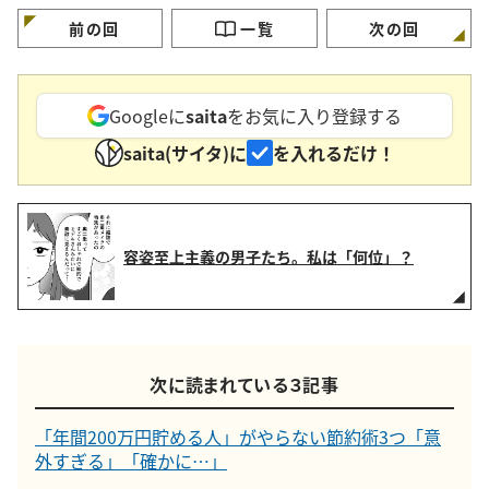
る」
前の回
一覧
次の回
Googleに
saita
をお気に入り登録する
saita(サイタ)に
を入れるだけ！
容姿至上主義の男子たち。私は「何位」？
次に読まれている３記事
「年間200万円貯める人」がやらない節約術3つ「意
外すぎる」「確かに…」