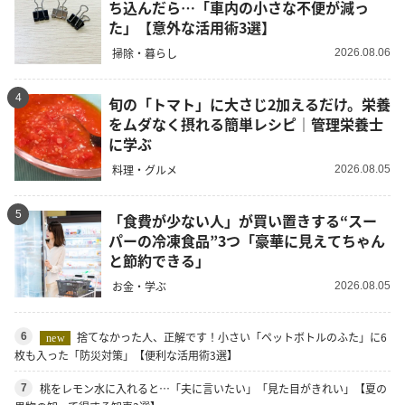
ち込んだら…「車内の小さな不便が減っ
た」【意外な活用術3選】
掃除・暮らし
2026.08.06
4
旬の「トマト」に大さじ2加えるだけ。栄養
をムダなく摂れる簡単レシピ｜管理栄養士
に学ぶ
料理・グルメ
2026.08.05
5
「食費が少ない人」が買い置きする“スー
パーの冷凍食品”3つ「豪華に見えてちゃん
と節約できる」
お金・学ぶ
2026.08.05
捨てなかった人、正解です！小さい「ペットボトルのふた」に6
6
new
枚も入った「防災対策」【便利な活用術3選】
桃をレモン水に入れると…「夫に言いたい」「見た目がきれい」【夏の
7