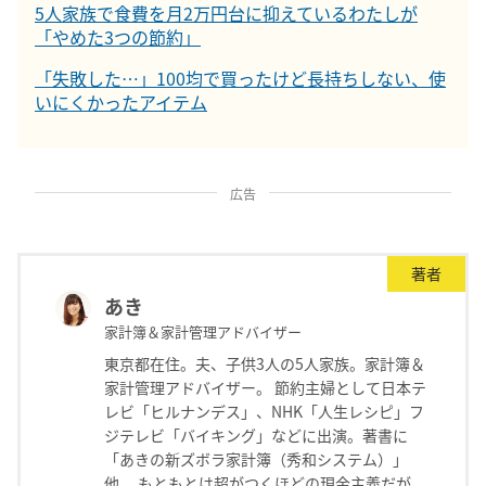
5人家族で食費を月2万円台に抑えているわたしが
「やめた3つの節約」
「失敗した…」100均で買ったけど長持ちしない、使
いにくかったアイテム
広告
著者
あき
家計簿＆家計管理アドバイザー
東京都在住。夫、子供3人の5人家族。家計簿＆
家計管理アドバイザー。 節約主婦として日本テ
レビ「ヒルナンデス」、NHK「人生レシピ」フ
ジテレビ「バイキング」などに出演。著書に
「あきの新ズボラ家計簿（秀和システム）」
他。 もともとは超がつくほどの現金主義だが、