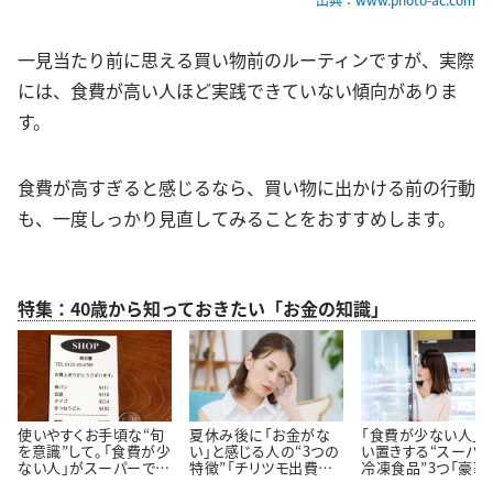
一見当たり前に思える買い物前のルーティンですが、実際
には、食費が高い人ほど実践できていない傾向がありま
す。
食費が高すぎると感じるなら、買い物に出かける前の行動
も、一度しっかり見直してみることをおすすめします。
特集：40歳から知っておきたい「お金の知識」
使いやすくお手頃な“旬
夏休み後に「お金がな
「食費が少ない人」
を意識”して。「食費が少
い」と感じる人の“3つの
い置きする“スーパ
ない人」がスーパーでよ
特徴”「チリツモ出費に
冷凍食品”3つ「豪華
く買う【3つの定番食材】
要注意」
見えてちゃんと節約