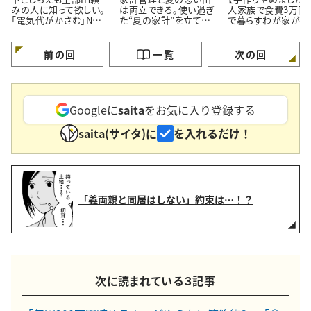
みの人に知って欲しい。
は両立できる。使い過ぎ
人家族で食費3万円
「電気代がかさむ」NG
た“夏の家計”を立て直
で暮らすわが家が「
習慣3つと節電のコツ
す【3つのポイント】
ず市販品を買うメニ
3つ」
前の回
一覧
次の回
Googleに
saita
をお気に入り登録する
saita(サイタ)に
を入れるだけ！
「義両親と同居はしない」約束は…！？
次に読まれている３記事