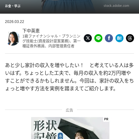
stock.adobe.com
お金・学ぶ
2026.03.22
下中英恵
1級ファイナンシャル・プランニン
グ技能士(資産設計提案業務)、第一
種証券外務員、内部管理責任者
あと少し家計の収入を増やしたい！ と考えている人は多
いはず。ちょっとした工夫で、毎月の収入を約2万円増や
すことができるかもしれません。今回は、家計の収入をち
ょっと増やす方法を実例を踏まえてご紹介します。
広告