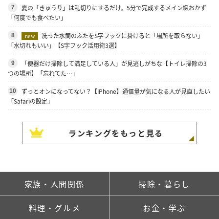
夏の「きゅうり」は乱切りにするだけ。5分で完成するメイン級おかず
7
「何度でも食べたい」
洗った水筒のふたをS字フックに掛けると「場所を取らない」
8
new
「水切れもいい」【S字フック活用術3選】
「便器だけ掃除して満足している人」が見逃しがちな【トイレ掃除の3
9
つの場所】「忘れてた…」
ずっとオンになってない？【iPhone】通信量が気になる人が見直したい
10
「Safariの設定」
ランキングをもっと見る
家族・人間関係
掃除・暮らし
料理・グルメ
お金・学ぶ