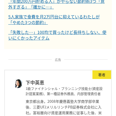
「年間200万円貯める人」がやらない節約術3つ「意
外すぎる」「確かに…」
5人家族で食費を月2万円台に抑えているわたしが
「やめた3つの節約」
「失敗した…」100均で買ったけど長持ちしない、使
いにくかったアイテム
広告
著者
下中英恵
1級ファイナンシャル・プランニング技能士(資産設
計提案業務)、第一種証券外務員、内部管理責任者
東京都出身。2008年慶應義塾大学商学部卒業
後、三菱UFJメリルリンチPB証券株式会社に入
社。富裕層向け資産運用業務に従事した後、米