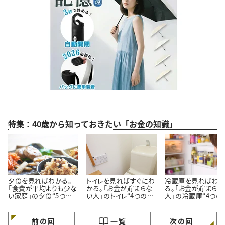
特集：40歳から知っておきたい「お金の知識」
夕食を見ればわかる。
トイレを見ればすぐにわ
冷蔵庫を見ればわ
「食費が平均よりも少な
かる。「お金が貯まらな
る。「お金が貯まらな
い家庭」の夕食“5つの
い人」のトイレ“4つの特
人」の冷蔵庫“4つの
特徴”
徴”
徴”
前の回
一覧
次の回