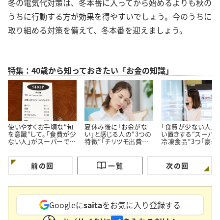
冬の電気代対策は、冬本番に入ってから始めるよりも秋の
うちに行動する方が効果を得やすいでしょう。今のうちに
取り組める対策を備えて、冬本番を迎えましょう。
特集：40歳から知っておきたい「お金の知識」
使いやすくお手頃な“旬
夏休み後に「お金がな
「食費が少ない人」
を意識”して。「食費が少
い」と感じる人の“3つの
い置きする“スーパ
ない人」がスーパーでよ
特徴”「チリツモ出費に
冷凍食品”3つ「豪華
く買う【3つの定番食材】
要注意」
見えてちゃんと節約
る」
前の回
一覧
次の回
Googleに
saita
をお気に入り登録する