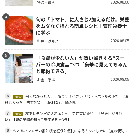
掃除・暮らし
2026.08.06
4
旬の「トマト」に大さじ2加えるだけ。栄養
をムダなく摂れる簡単レシピ｜管理栄養士
に学ぶ
料理・グルメ
2026.08.05
5
「食費が少ない人」が買い置きする“スー
パーの冷凍食品”3つ「豪華に見えてちゃん
と節約できる」
お金・学ぶ
2026.08.05
捨てなかった人、正解です！小さい「ペットボトルのふた」に6
6
new
枚も入った「防災対策」【便利な活用術3選】
桃をレモン水に入れると…「夫に言いたい」「見た目がきれ
7
new
い」【夏の果物の知って得する知恵3選】
タオルハンカチの縦と横を縫うと便利になる！マネしたい【夏の便利ワ
8