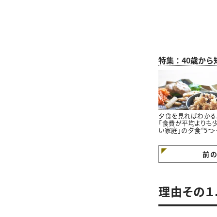
特集：40歳か
夕食を見ればわかる
「食費が平均よりも
い家庭」の夕食“5つ
特徴”
前
理由その１