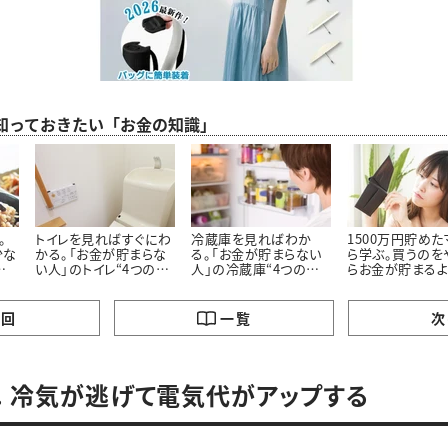
ら知っておきたい「お金の知識」
。
トイレを見ればすぐにわ
冷蔵庫を見ればわか
1500万円貯め
少な
かる。「お金が貯まらな
る。「お金が貯まらない
ら学ぶ。買うのを
の
い人」のトイレ“4つの特
人」の冷蔵庫“4つの特
らお金が貯まる
徴”
徴”
った「5つのモノ」
の回
一覧
次
. 冷気が逃げて電気代がアップする