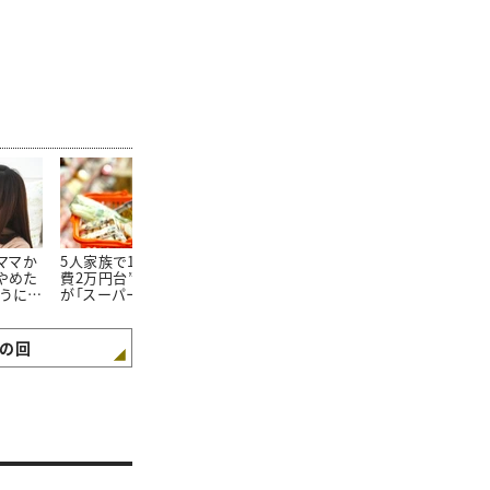
たママか
5人家族で1か月の“食
朝食を見ればわかる。
100均で買っ
やめた
費2万円台”。そんな私
「食費が平均よりも少な
20万円貯め
ようにな
が「スーパーで買わない
い家庭」の朝食“4つの
「リピートし
3つの食材」とは
特徴”
た100均グッ
の回