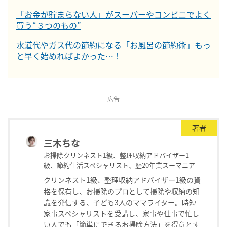
「お金が貯まらない人」がスーパーやコンビニでよく
買う“３つのもの”
水道代やガス代の節約になる「お風呂の節約術」もっ
と早く始めればよかった…！
広告
著者
三木ちな
お掃除クリンネスト1級、整理収納アドバイザー1
級、節約生活スペシャリスト、歴20年業スーマニア
クリンネスト1級、整理収納アドバイザー1級の資
格を保有し、お掃除のプロとして掃除や収納の知
識を発信する、子ども3人のママライター。時短
家事スペシャリストを受講し、家事や仕事で忙し
い人でも「簡単にできるお掃除方法」を得意とす