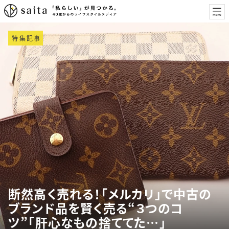
特集記事
断然高く売れる！「メルカリ」で中古の
ブランド品を賢く売る“３つのコ
ツ”「肝心なもの捨ててた…」