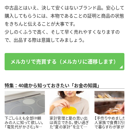
中古品とはいえ、決して安くはないブランド品。安心して
購入してもらうには、本物であることの証明と商品の状態
をきちんと伝えることが大事です。
少しのくふうで高く、そして早く売れやすくなりますの
で、出品する際は意識してみましょう。
メルカリで売買する（メルカリに遷移します）
特集：40歳から知っておきたい「お金の知識」
下ごしらえも全部IH頼
家計管理と夏の思い出
【手作りやめました】
みの人に知って欲しい。
は両立できる。使い過ぎ
人家族で食費3万円
「電気代がかさむ」NG
た“夏の家計”を立て直
で暮らすわが家が「