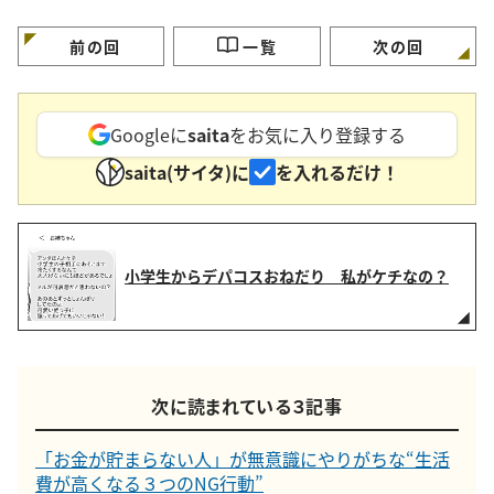
習慣3つと節電のコツ
す【3つのポイント】
ず市販品を買うメニ
3つ」
前の回
一覧
次の回
Googleに
saita
をお気に入り登録する
saita(サイタ)に
を入れるだけ！
小学生からデパコスおねだり 私がケチなの？
次に読まれている３記事
「お金が貯まらない人」が無意識にやりがちな“生活
費が高くなる３つのNG行動”