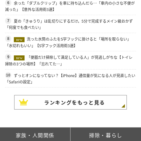
余った「ダブルクリップ」を車に持ち込んだら…「車内の小さな不便が
6
減った」【意外な活用術3選】
夏の「きゅうり」は乱切りにするだけ。5分で完成するメイン級おかず
7
「何度でも食べたい」
洗った水筒のふたをS字フックに掛けると「場所を取らない」
8
new
「水切れもいい」【S字フック活用術3選】
「便器だけ掃除して満足している人」が見逃しがちな【トイレ
9
new
掃除の3つの場所】「忘れてた…」
ずっとオンになってない？【iPhone】通信量が気になる人が見直したい
10
「Safariの設定」
ランキングをもっと見る
家族・人間関係
掃除・暮らし