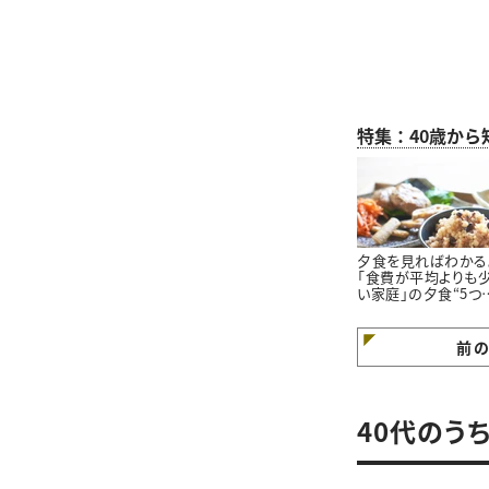
特集：40歳か
夕食を見ればわかる
「食費が平均よりも
い家庭」の夕食“5つ
特徴”
前
40代のう