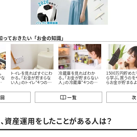
ら知っておきたい「お金の知識」
。
トイレを見ればすぐにわ
冷蔵庫を見ればわか
1500万円貯め
少な
かる。「お金が貯まらな
る。「お金が貯まらない
ら学ぶ。買うのを
の
い人」のトイレ“4つの特
人」の冷蔵庫“4つの特
らお金が貯まる
徴”
徴”
った「5つのモノ」
の回
一覧
次
ち、資産運用をしたことがある人は？