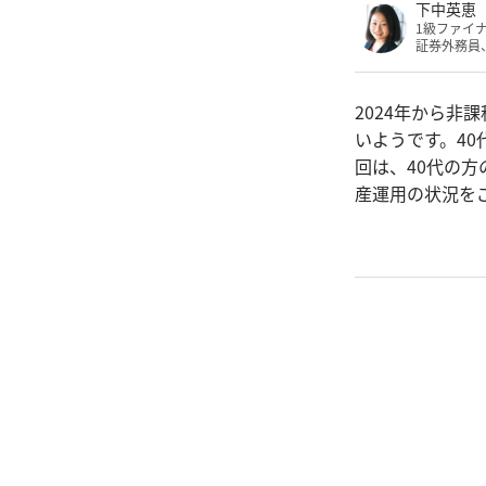
下中英恵
1級ファイ
証券外務員
2024年から非
いようです。4
回は、40代の
産運用の状況を