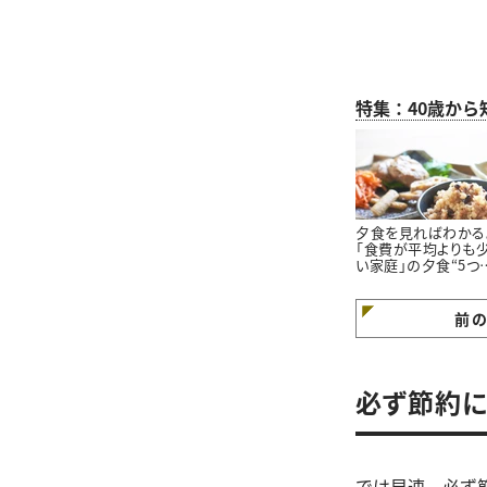
特集：40歳か
夕食を見ればわかる
「食費が平均よりも
い家庭」の夕食“5つ
特徴”
前
必ず節約に
では早速、必ず