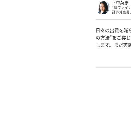
下中英恵
1級ファイ
証券外務員
日々の出費を減
の方法”をご存
します。まだ実