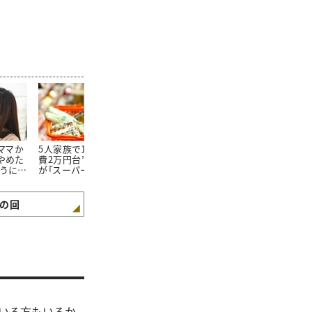
たママか
5人家族で1か月の“食
朝食を見ればわかる。
100均で買っ
やめた
費2万円台”。そんな私
「食費が平均よりも少な
20万円貯め
ようにな
が「スーパーで買わない
い家庭」の朝食“4つの
「リピートし
3つの食材」とは
特徴”
た100均グッ
の回
いる方もいるか