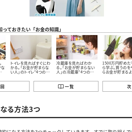
ら知っておきたい「お金の知識」
。
トイレを見ればすぐにわ
冷蔵庫を見ればわか
1500万円貯め
少な
かる。「お金が貯まらな
る。「お金が貯まらない
ら学ぶ。買うのを
の
い人」のトイレ“4つの特
人」の冷蔵庫“4つの特
らお金が貯まる
徴”
徴”
った「5つのモノ」
の回
一覧
次
なる方法3つ
節約になる方法を3つチェックしていきます。すでに取り組んで