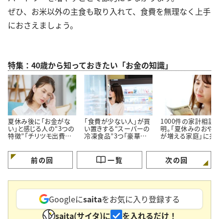
ぜひ、お米以外の主食も取り入れて、食費を無理なく上手
におさえましょう。
特集：40歳から知っておきたい「お金の知識」
夏休み後に「お金がな
「食費が少ない人」が買
1000件の家計相談
い」と感じる人の“3つの
い置きする“スーパーの
明。「夏休みのおや
特徴”「チリツモ出費に
冷凍食品”3つ「豪華に
が増える家庭」に共
要注意」
見えてちゃんと節約でき
る【3つの買い方】
る」
前の回
一覧
次の回
Googleに
saita
をお気に入り登録する
saita(サイタ)に
を入れるだけ！