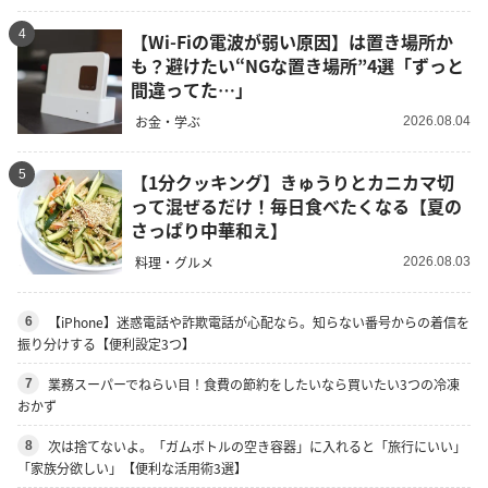
4
【Wi-Fiの電波が弱い原因】は置き場所か
も？避けたい“NGな置き場所”4選「ずっと
間違ってた…」
お金・学ぶ
2026.08.04
5
【1分クッキング】きゅうりとカニカマ切
って混ぜるだけ！毎日食べたくなる【夏の
さっぱり中華和え】
料理・グルメ
2026.08.03
【iPhone】迷惑電話や詐欺電話が心配なら。知らない番号からの着信を
6
振り分けする【便利設定3つ】
業務スーパーでねらい目！食費の節約をしたいなら買いたい3つの冷凍
7
おかず
次は捨てないよ。「ガムボトルの空き容器」に入れると「旅行にいい」
8
「家族分欲しい」【便利な活用術3選】