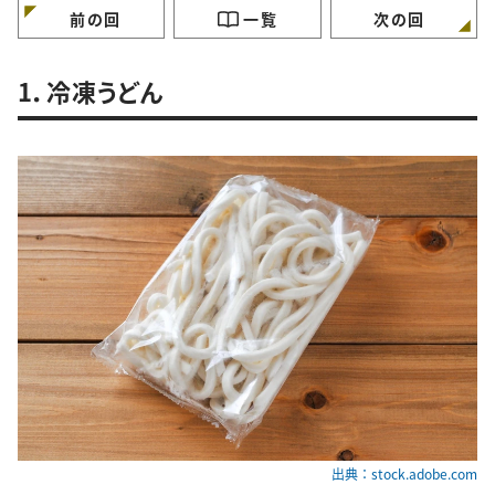
前の回
一覧
次の回
1．冷凍うどん
出典：stock.adobe.com