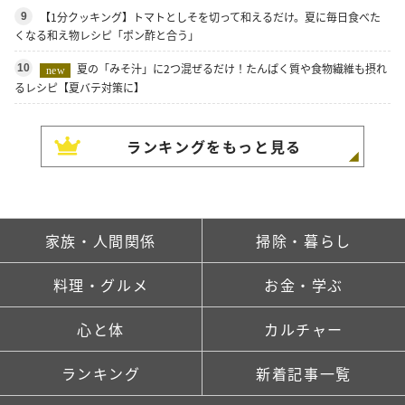
【1分クッキング】トマトとしそを切って和えるだけ。夏に毎日食べた
9
くなる和え物レシピ「ポン酢と合う」
夏の「みそ汁」に2つ混ぜるだけ！たんぱく質や食物繊維も摂れ
10
new
るレシピ【夏バテ対策に】
ランキングをもっと見る
家族・人間関係
掃除・暮らし
料理・グルメ
お金・学ぶ
心と体
カルチャー
ランキング
新着記事一覧