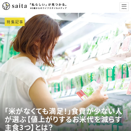
特集記事
「米がなくても満足！」食費が少ない人
が選ぶ【値上がりするお米代を減らす
主食3つ】とは？