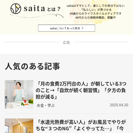
広告
人気のある記事
「月の食費2万円台の人」が朝している3つ
のこと→「自炊が続く朝習慣」「夕方の負
担が減る」
お金・学ぶ
2025.04.20
「水道光熱費が高い人」がお風呂でやりが
ちな“３つのNG”「よくやってた…」「今