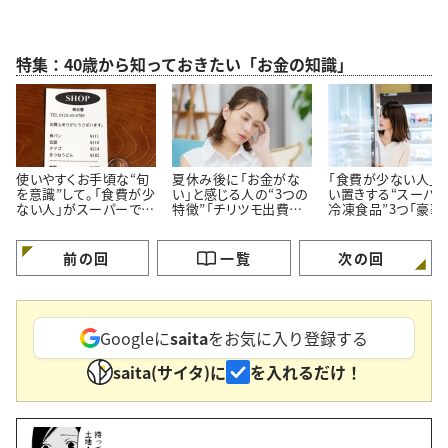
特集：40歳から知っておきたい「お金の知識」
使いやすくお手頃な“旬
夏休み後に「お金がな
「食費が少ない人」
を意識”して。「食費が少
い」と感じる人の“3つの
い置きする“スーパ
ない人」がスーパーでよ
特徴”「チリツモ出費に
冷凍食品”3つ「豪華
く買う【3つの定番食材】
要注意」
見えてちゃんと節約
る」
前の回
一覧
次の回
Googleに
saita
をお気に入り登録する
saita(サイタ)に
を入れるだけ！