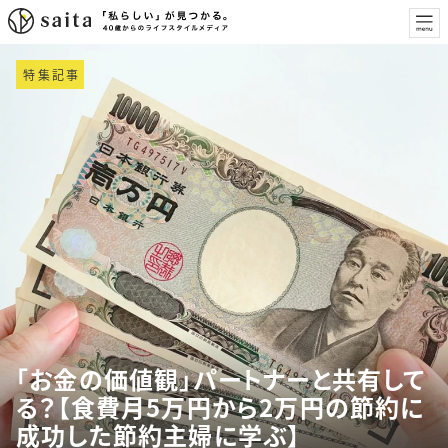
特集記事
「お金の価値観」パートナーと共有して
る？【食費月5万円から2万円の節約に
成功した節約主婦に学ぶ】