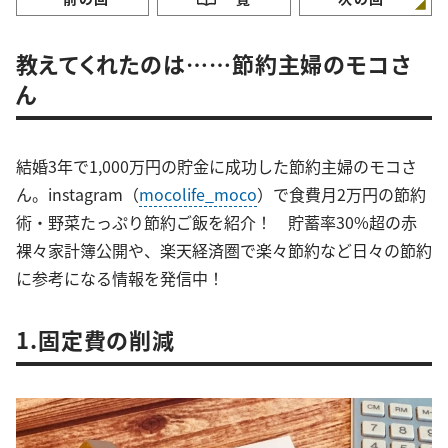
教えてくれたのは……節約主婦のモコさ
ん
結婚3年で1,000万円の貯金に成功した節約主婦のモコさ
ん。instagram（
mocolife_moco
）で食費月2万円の節約
術・野菜たっぷり節約ご飯を紹介！ 貯蓄率30%超の赤
裸々家計簿公開や、楽天経済圏で楽々節約など日々の節約
に参考になる情報を発信中！
1.固定費の削減