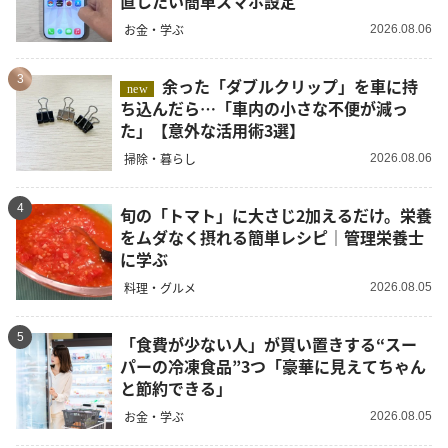
直したい簡単スマホ設定
お金・学ぶ
2026.08.06
3
余った「ダブルクリップ」を車に持
new
ち込んだら…「車内の小さな不便が減っ
た」【意外な活用術3選】
掃除・暮らし
2026.08.06
4
旬の「トマト」に大さじ2加えるだけ。栄養
をムダなく摂れる簡単レシピ｜管理栄養士
に学ぶ
料理・グルメ
2026.08.05
5
「食費が少ない人」が買い置きする“スー
パーの冷凍食品”3つ「豪華に見えてちゃん
と節約できる」
お金・学ぶ
2026.08.05