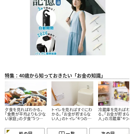
特集：40歳から知っておきたい「お金の知識」
夕食を見ればわかる。
トイレを見ればすぐにわ
冷蔵庫を見ればわ
「食費が平均よりも少な
かる。「お金が貯まらな
る。「お金が貯まらな
い家庭」の夕食“5つの
い人」のトイレ“4つの特
人」の冷蔵庫“4つの
特徴”
徴”
徴”
前の回
一覧
次の回