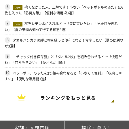
捨てなかった人、正解です！小さい「ペットボトルのふた」に6
6
new
枚も入った「防災対策」【便利な活用術3選】
桃をレモン水に入れると…「夫に言いたい」「見た目がきれ
7
new
い」【夏の果物の知って得する知恵3選】
タオルハンカチの縦と横を縫うと便利になる！マネしたい【夏の便利ワ
8
ザ3選】
「チャック付き保存袋」と「タオル2枚」を組み合わせると…「快適だ
9
わ」「持ち歩きたい」【便利な活用術】
ペットボトルのふたを2つ組み合わせると「小さくて便利」「収納しや
10
すい」【便利な活用術3選】
ランキングをもっと見る
家族・人間関係
掃除・暮らし