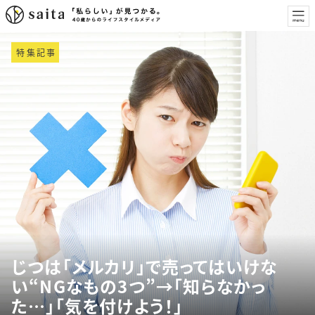
特集記事
じつは「メルカリ」で売ってはいけな
い“NGなもの3つ”→「知らなかっ
た…」「気を付けよう！」