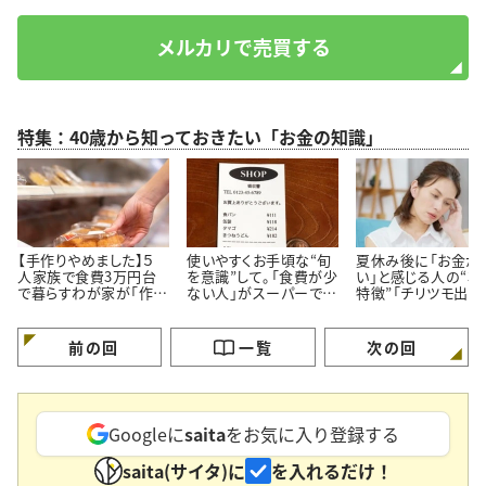
メルカリで売買する
特集：40歳から知っておきたい「お金の知識」
【手作りやめました】５
使いやすくお手頃な“旬
夏休み後に「お金が
人家族で食費3万円台
を意識”して。「食費が少
い」と感じる人の“3
で暮らすわが家が「作ら
ない人」がスーパーでよ
特徴”「チリツモ出費
ず市販品を買うメニュー
く買う【3つの定番食材】
要注意」
3つ」
前の回
一覧
次の回
Googleに
saita
をお気に入り登録する
saita(サイタ)に
を入れるだけ！