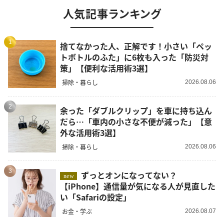
人気記事ランキング
1
捨てなかった人、正解です！小さい「ペッ
トボトルのふた」に6枚も入った「防災対
策」【便利な活用術3選】
掃除・暮らし
2026.08.06
2
余った「ダブルクリップ」を車に持ち込ん
だら…「車内の小さな不便が減った」【意
外な活用術3選】
掃除・暮らし
2026.08.06
3
ずっとオンになってない？
new
【iPhone】通信量が気になる人が見直した
い「Safariの設定」
お金・学ぶ
2026.08.07