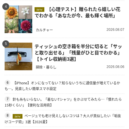
4
【心理テスト】贈られたら嬉しい花
new
でわかる「あなたが今、最も輝く場所」
カルチャー
2026.08.07
5
ティッシュの空き箱を半分に切ると「サッ
と取り出せる」「残量がひと目でわかる」
【トイレ収納術3選】
掃除・暮らし
2026.08.06
【iPhone】オンになってない？知らないうちに通信量が増えているか
6
も…。見直したい簡単スマホ設定
針も糸もいらない。「着ないTシャツ」をかぶせてみたら…「慣れたら
7
15秒くらい」【便利な活用術】
ベージュでも老け見えしないコツは？大人が真似したい「垢抜
8
new
けコーデ術」3選【2026夏】