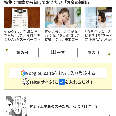
特集：40歳から知っておきたい「お金の知識」
使いやすくお手頃な“旬
夏休み後に「お金がな
「食費が少ない人」
を意識”して。「食費が少
い」と感じる人の“3つの
い置きする“スーパ
ない人」がスーパーでよ
特徴”「チリツモ出費に
冷凍食品”3つ「豪華
く買う【3つの定番食材】
要注意」
見えてちゃんと節約
る」
前の回
一覧
次の回
Googleに
saita
をお気に入り登録する
saita(サイタ)に
を入れるだけ！
容姿至上主義の男子たち。私は「何位」？