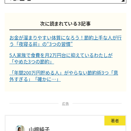
次に読まれている３記事
お金が溜まりやすい体質になろう！節約上手な人が行
う「夜寝る前」の“3つの習慣”
5人家族で食費を月2万円台に抑えているわたしが
「やめた3つの節約」
「年間200万円貯める人」がやらない節約術3つ「意
外すぎる」「確かに…」
広告
著者
山根純子