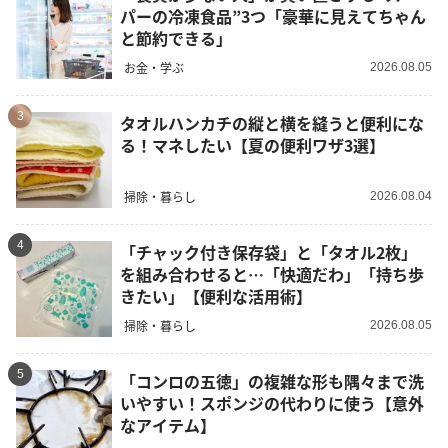
パーの冷凍食品”3つ「豪華に見えてちゃん
と節約できる」
お金・学ぶ
2026.08.05
3
タオルハンカチの縦と横を縫うと便利にな
る！マネしたい【夏の便利ワザ3選】
掃除・暮らし
2026.08.04
4
「チャック付き保存袋」と「タオル2枚」
を組み合わせると…「快適だわ」「持ち歩
きたい」【便利な活用術】
掃除・暮らし
2026.08.05
5
「コンロの五徳」の複雑な形も隅々まで洗
いやすい！スポンジの代わりに使う【意外
なアイテム】