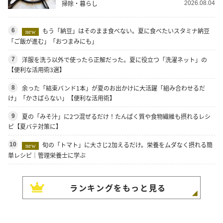
掃除・暮らし
2026.08.04
もう「納豆」はそのまま食べない。夏に食べたいスタミナ納豆
6
new
「ご飯が進む」「おつまみにも」
洋服を洗う以外で使ったら正解だった。夏に役立つ「洗濯ネット」の
7
【便利な活用術3選】
余った「結束バンド1本」が夏のお出かけに大活躍「組み合わせるだ
8
け」「かさばらない」【便利な活用術】
夏の「みそ汁」に2つ混ぜるだけ！たんぱく質や食物繊維も摂れるレシ
9
ピ【夏バテ対策に】
旬の「トマト」に大さじ2加えるだけ。栄養をムダなく摂れる簡
10
new
単レシピ｜管理栄養士に学ぶ
ランキングをもっと見る