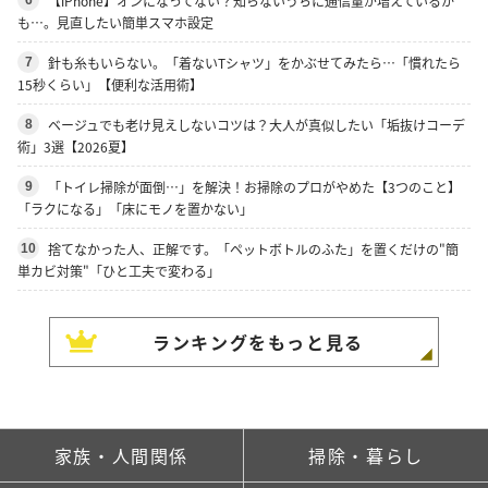
【iPhone】オンになってない？知らないうちに通信量が増えているか
も…。見直したい簡単スマホ設定
針も糸もいらない。「着ないTシャツ」をかぶせてみたら…「慣れたら
7
15秒くらい」【便利な活用術】
ベージュでも老け見えしないコツは？大人が真似したい「垢抜けコーデ
8
術」3選【2026夏】
「トイレ掃除が面倒…」を解決！お掃除のプロがやめた【3つのこと】
9
「ラクになる」「床にモノを置かない」
捨てなかった人、正解です。「ペットボトルのふた」を置くだけの"簡
10
単カビ対策"「ひと工夫で変わる」
ランキングをもっと見る
家族・人間関係
掃除・暮らし