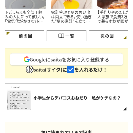
下ごしらえも全部IH頼
家計管理と夏の思い出
【手作りやめました】
みの人に知って欲しい。
は両立できる。使い過ぎ
人家族で食費3万円
「電気代がかさむ」NG
た“夏の家計”を立て直
で暮らすわが家が「
習慣3つと節電のコツ
す【3つのポイント】
ず市販品を買うメニ
3つ」
前の回
一覧
次の回
Googleに
saita
をお気に入り登録する
saita(サイタ)に
を入れるだけ！
小学生からデパコスおねだり 私がケチなの？
次に読まれている３記事