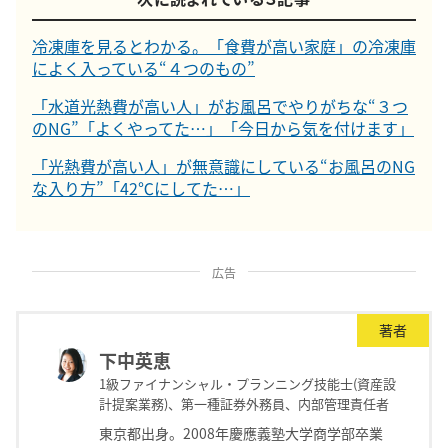
冷凍庫を見るとわかる。「食費が高い家庭」の冷凍庫
によく入っている“４つのもの”
「水道光熱費が高い人」がお風呂でやりがちな“３つ
のNG”「よくやってた…」「今日から気を付けます」
「光熱費が高い人」が無意識にしている“お風呂のNG
な入り方”「42℃にしてた…」
広告
著者
下中英恵
1級ファイナンシャル・プランニング技能士(資産設
計提案業務)、第一種証券外務員、内部管理責任者
東京都出身。2008年慶應義塾大学商学部卒業