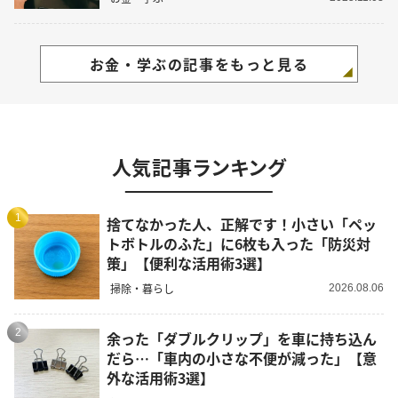
お金・学ぶの記事をもっと見る
人気記事ランキング
1
捨てなかった人、正解です！小さい「ペッ
トボトルのふた」に6枚も入った「防災対
策」【便利な活用術3選】
掃除・暮らし
2026.08.06
2
余った「ダブルクリップ」を車に持ち込ん
だら…「車内の小さな不便が減った」【意
外な活用術3選】