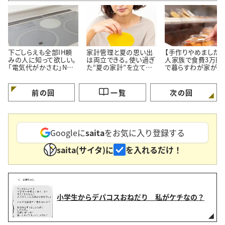
下ごしらえも全部IH頼
家計管理と夏の思い出
【手作りやめました】
みの人に知って欲しい。
は両立できる。使い過ぎ
人家族で食費3万円
「電気代がかさむ」NG
た“夏の家計”を立て直
で暮らすわが家が「
習慣3つと節電のコツ
す【3つのポイント】
ず市販品を買うメニ
3つ」
前の回
一覧
次の回
Googleに
saita
をお気に入り登録する
saita(サイタ)に
を入れるだけ！
小学生からデパコスおねだり 私がケチなの？