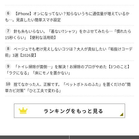
【iPhone】オンになってない？知らないうちに通信量が増えているか
6
も…。見直したい簡単スマホ設定
針も糸もいらない。「着ないTシャツ」をかぶせてみたら…「慣れたら
7
15秒くらい」【便利な活用術】
ベージュでも老け見えしないコツは？大人が真似したい「垢抜けコーデ
8
術」3選【2026夏】
「トイレ掃除が面倒…」を解決！お掃除のプロがやめた【3つのこと】
9
「ラクになる」「床にモノを置かない」
捨てなかった人、正解です。「ペットボトルのふた」を置くだけの"簡
10
単カビ対策"「ひと工夫で変わる」
ランキングをもっと見る