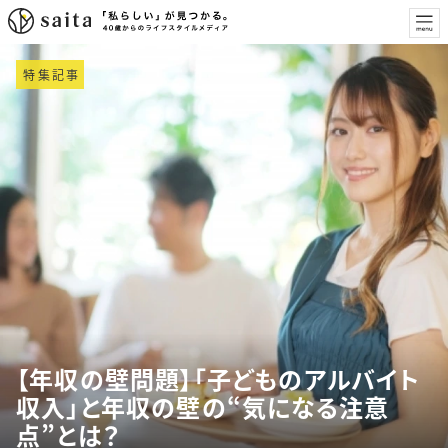
特集記事
【年収の壁問題】「子どものアルバイト
収入」と年収の壁の“気になる注意
点”とは？