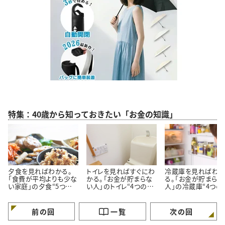
特集：40歳から知っておきたい「お金の知識」
夕食を見ればわかる。
トイレを見ればすぐにわ
冷蔵庫を見ればわ
「食費が平均よりも少な
かる。「お金が貯まらな
る。「お金が貯まらな
い家庭」の夕食“5つの
い人」のトイレ“4つの特
人」の冷蔵庫“4つの
特徴”
徴”
徴”
前の回
一覧
次の回