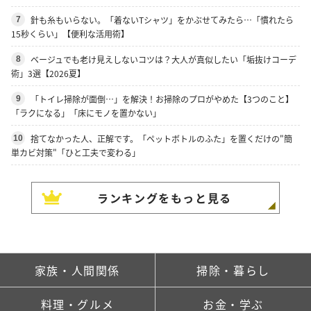
針も糸もいらない。「着ないTシャツ」をかぶせてみたら…「慣れたら
7
15秒くらい」【便利な活用術】
ベージュでも老け見えしないコツは？大人が真似したい「垢抜けコーデ
8
術」3選【2026夏】
「トイレ掃除が面倒…」を解決！お掃除のプロがやめた【3つのこと】
9
「ラクになる」「床にモノを置かない」
捨てなかった人、正解です。「ペットボトルのふた」を置くだけの"簡
10
単カビ対策"「ひと工夫で変わる」
ランキングをもっと見る
家族・人間関係
掃除・暮らし
料理・グルメ
お金・学ぶ