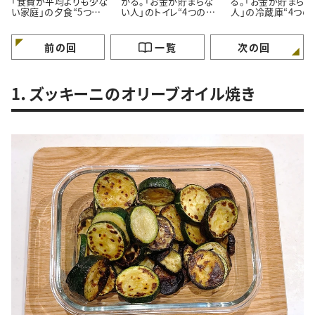
「食費が平均よりも少な
かる。「お金が貯まらな
る。「お金が貯まらな
い家庭」の夕食“5つの
い人」のトイレ“4つの特
人」の冷蔵庫“4つの
特徴”
徴”
徴”
前の回
一覧
次の回
1．ズッキーニのオリーブオイル焼き