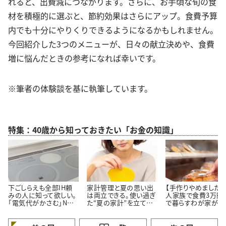
れると、出費減につながります。さらに、お手頃な旬の食
材を積極的に選ぶと、節約効果はさらにアップ。食費予算
内でも十分にやりくりできるようになるかもしれません。
今回紹介した3つのメニューが、日々の献立決めや、食費
増に悩んだときの参考になれば幸いです。
※筆者の体験談を基に執筆しています。
特集：40歳から知っておきたい「お金の知識」
下ごしらえも全部IH頼
家計管理と夏の思い出
【手作りやめました】
みの人に知って欲しい。
は両立できる。使い過ぎ
人家族で食費3万円
「電気代がかさむ」NG
た“夏の家計”を立て直
で暮らすわが家が「
習慣3つと節電のコツ
す【3つのポイント】
ず市販品を買うメニ
3つ」