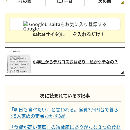
前の回
一覧
次の回
Googleに
saita
をお気に入り登録する
saita(サイタ)に
を入れるだけ！
小学生からデパコスおねだり 私がケチなの？
次に読まれている３記事
「明日も食べたい」と言われる。食費3万円台で暮ら
す5人家族の定番おかず3品
「食費が高い家庭」の冷蔵庫にありがちな３つの食材