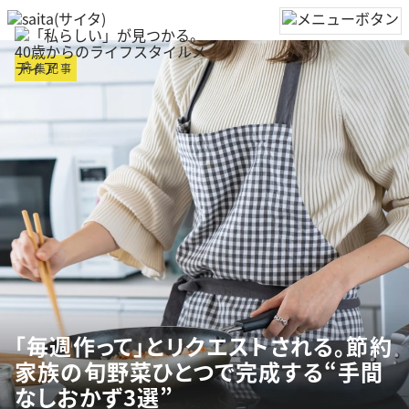
特集記事
「毎週作って」とリクエストされる。節約
家族の旬野菜ひとつで完成する“手間
なしおかず3選”