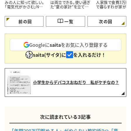
みの人に知って欲しい。
は両立できる。使い過ぎ
人家族で食費3万円
「電気代がかさむ」NG
た“夏の家計”を立て直
で暮らすわが家が「
習慣3つと節電のコツ
す【3つのポイント】
ず市販品を買うメニ
3つ」
前の回
一覧
次の回
Googleに
saita
をお気に入り登録する
saita(サイタ)に
を入れるだけ！
小学生からデパコスおねだり 私がケチなの？
次に読まれている３記事
「年間200万円貯める人」がやらない節約術3つ「意