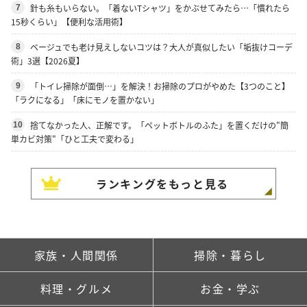
針も糸もいらない。「着ないTシャツ」をかぶせてみたら…「慣れたら
7
15秒くらい」【便利な活用術】
ベージュでも老け見えしないコツは？大人が真似したい「垢抜けコーデ
8
術」3選【2026夏】
「トイレ掃除が面倒…」を解決！お掃除のプロがやめた【3つのこと】
9
「ラクになる」「床にモノを置かない」
捨てなかった人、正解です。「ペットボトルのふた」を置くだけの"簡
10
単カビ対策"「ひと工夫で変わる」
ランキングをもっと見る
家族・人間関係
掃除・暮らし
料理・グルメ
お金・学ぶ