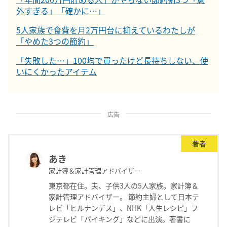
外すぎる」「確かに…」
5人家族で食費を月2万円台に抑えているわたしが
「やめた3つの節約」
「失敗した…」100均で買ったけど長持ちしない、使
いにくかったアイテム
広告
著者
あき
家計簿＆家計管理アドバイザー
東京都在住。夫、子供3人の5人家族。家計簿＆
家計管理アドバイザー。 節約主婦として日本テ
レビ「ヒルナンデス」、NHK「人生レシピ」フ
ジテレビ「バイキング」などに出演。著書に