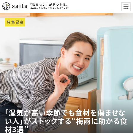
特集記事
「湿気が高い季節でも食材を傷ませな
い人」がストックする“梅雨に助かる食
材3選”