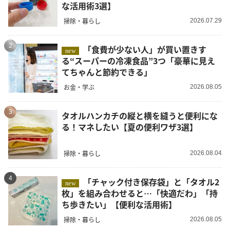
な活用術3選】
掃除・暮らし
2026.07.29
2
「食費が少ない人」が買い置きす
new
る“スーパーの冷凍食品”3つ「豪華に見え
てちゃんと節約できる」
お金・学ぶ
2026.08.05
3
タオルハンカチの縦と横を縫うと便利にな
る！マネしたい【夏の便利ワザ3選】
掃除・暮らし
2026.08.04
4
「チャック付き保存袋」と「タオル2
new
枚」を組み合わせると…「快適だわ」「持
ち歩きたい」【便利な活用術】
掃除・暮らし
2026.08.05