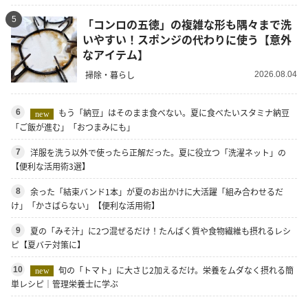
5
「コンロの五徳」の複雑な形も隅々まで洗
いやすい！スポンジの代わりに使う【意外
なアイテム】
掃除・暮らし
2026.08.04
もう「納豆」はそのまま食べない。夏に食べたいスタミナ納豆
6
new
「ご飯が進む」「おつまみにも」
洋服を洗う以外で使ったら正解だった。夏に役立つ「洗濯ネット」の
7
【便利な活用術3選】
余った「結束バンド1本」が夏のお出かけに大活躍「組み合わせるだ
8
け」「かさばらない」【便利な活用術】
夏の「みそ汁」に2つ混ぜるだけ！たんぱく質や食物繊維も摂れるレシ
9
ピ【夏バテ対策に】
旬の「トマト」に大さじ2加えるだけ。栄養をムダなく摂れる簡
10
new
単レシピ｜管理栄養士に学ぶ