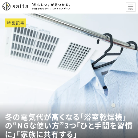
特集記事
冬の電気代が高くなる「浴室乾燥機」
の“NGな使い方”3つ「ひと手間を習慣
に」「家族に共有する」