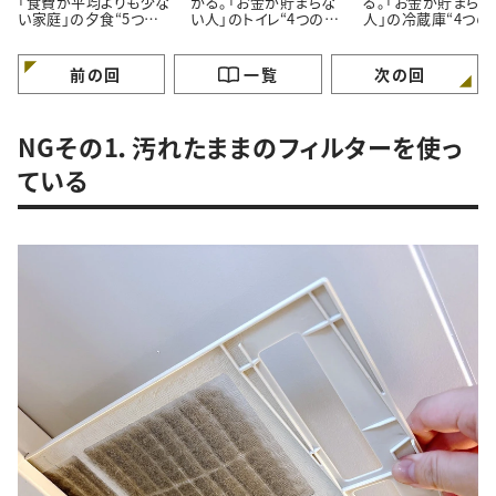
「食費が平均よりも少な
かる。「お金が貯まらな
る。「お金が貯まらな
い家庭」の夕食“5つの
い人」のトイレ“4つの特
人」の冷蔵庫“4つの
特徴”
徴”
徴”
前の回
一覧
次の回
NGその1．汚れたままのフィルターを使っ
ている