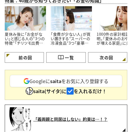
特集：40歳から知っておきたい「お金の知識」
夏休み後に「お金がな
「食費が少ない人」が買
1000件の家計相談
い」と感じる人の“3つの
い置きする“スーパーの
明。「夏休みのおや
特徴”「チリツモ出費に
冷凍食品”3つ「豪華に
が増える家庭」に共
要注意」
見えてちゃんと節約でき
る【3つの買い方】
る」
前の回
一覧
次の回
Googleに
saita
をお気に入り登録する
saita(サイタ)に
を入れるだけ！
「義両親と同居はしない」約束は…！？