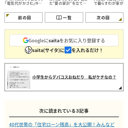
「電気代がかさむ」NG
た“夏の家計”を立て直
で暮らすわが家が「
習慣3つと節電のコツ
す【3つのポイント】
ず市販品を買うメニ
3つ」
前の回
一覧
次の回
Googleに
saita
をお気に入り登録する
saita(サイタ)に
を入れるだけ！
小学生からデパコスおねだり 私がケチなの？
次に読まれている３記事
40代世帯の「住宅ローン残高」を大公開！みんなど