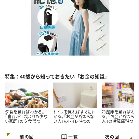
特集：40歳から知っておきたい「お金の知識」
夕食を見ればわかる。
トイレを見ればすぐにわ
冷蔵庫を見ればわ
「食費が平均よりも少な
かる。「お金が貯まらな
る。「お金が貯まらな
い家庭」の夕食“5つの
い人」のトイレ“4つの特
人」の冷蔵庫“4つの
特徴”
徴”
徴”
前の回
一覧
次の回