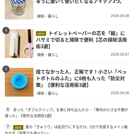
ゅうに置いて使いたくなるアイデア3つ。
掃除・暮らし
2026.08.08
4
トイレットペーパーの芯を「縦」に
new
ハサミで切ると掃除で便利【芯の掃除活用
術3選】
掃除・暮らし
2026.08.07
5
捨てなかった人、正解です！小さい「ペッ
トボトルのふた」に6枚も入った「防災対
策」【便利な活用術3選】
掃除・暮らし
2026.08.06
余った「ダブルクリップ」を車に持ち込んだら…「車内の小さな不便が
6
減った」【意外な活用術3選】
夏の「きゅうり」は乱切りにするだけ。5分で完成するメイン級
7
new
おかず「何度でも食べたい」