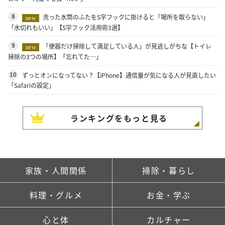
洗った水筒のふたをS字フックに掛けると「場所を取らない」
8
new
「水切れもいい」【S字フック活用術3選】
「便器だけ掃除して満足している人」が見逃しがちな【トイレ
9
new
掃除の3つの場所】「忘れてた…」
ずっとオンになってない？【iPhone】通信量が気になる人が見直したい
10
「Safariの設定」
ランキングをもっと見る
家族・人間関係
掃除・暮らし
料理・グルメ
お金・学ぶ
心と体
カルチャー