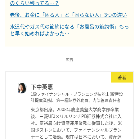
のくらい残ってる…？
老後、お金に「困る人」と「困らない人」3つの違い
水道代やガス代の節約になる「お風呂の節約術」もっ
と早く始めればよかった…！
広告
著者
下中英恵
1級ファイナンシャル・プランニング技能士(資産設
計提案業務)、第一種証券外務員、内部管理責任者
東京都出身。2008年慶應義塾大学商学部卒業
後、三菱UFJメリルリンチPB証券株式会社に入
社。富裕層向け資産運用業務に従事した後、米
国ボストンにおいて、ファイナンシャルプラン
ナーとして活動。現在は日本において、資産運