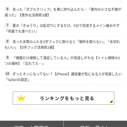
余った「ダブルクリップ」を車に持ち込んだら…「車内の小さな不便が
6
減った」【意外な活用術3選】
夏の「きゅうり」は乱切りにするだけ。5分で完成するメイン級おかず
7
「何度でも食べたい」
洗った水筒のふたをS字フックに掛けると「場所を取らない」「水切れ
8
もいい」【S字フック活用術3選】
「便器だけ掃除して満足している人」が見逃しがちな【トイレ掃除の3
9
つの場所】「忘れてた…」
ずっとオンになってない？【iPhone】通信量が気になる人が見直したい
10
「Safariの設定」
ランキングをもっと見る