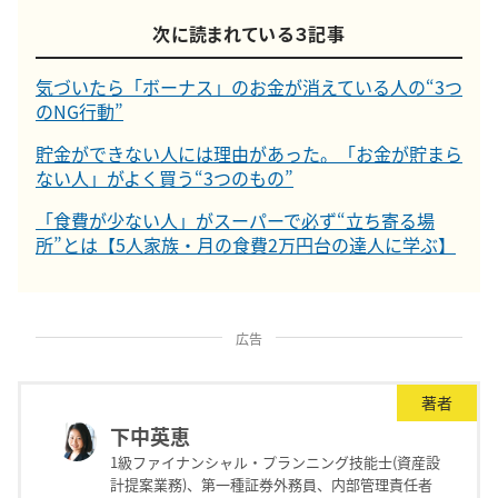
次に読まれている３記事
気づいたら「ボーナス」のお金が消えている人の“3つ
のNG行動”
貯金ができない人には理由があった。「お金が貯まら
ない人」がよく買う“3つのもの”
「食費が少ない人」がスーパーで必ず“立ち寄る場
所”とは【5人家族・月の食費2万円台の達人に学ぶ】
広告
著者
下中英恵
1級ファイナンシャル・プランニング技能士(資産設
計提案業務)、第一種証券外務員、内部管理責任者