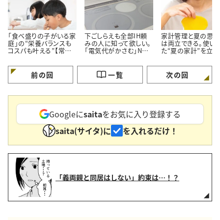
「食べ盛りの子がいる家
下ごしらえも全部IH頼
家計管理と夏の思い
庭」の“栄養バランスも
みの人に知って欲しい。
は両立できる。使い
コスパも叶える”【常備
「電気代がかさむ」NG
た“夏の家計”を立て
しておきたい食材5つ】
習慣3つと節電のコツ
す【3つのポイント】
前の回
一覧
次の回
Googleに
saita
をお気に入り登録する
saita(サイタ)に
を入れるだけ！
「義両親と同居はしない」約束は…！？