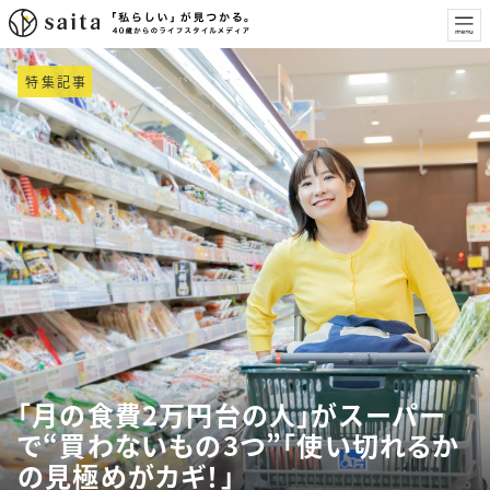
特集記事
「月の食費2万円台の人」がスーパー
で“買わないもの3つ”「使い切れるか
の見極めがカギ！」