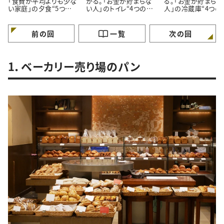
「食費が平均よりも少な
かる。「お金が貯まらな
る。「お金が貯まらな
い家庭」の夕食“5つの
い人」のトイレ“4つの特
人」の冷蔵庫“4つの
特徴”
徴”
徴”
前の回
一覧
次の回
1．ベーカリー売り場のパン