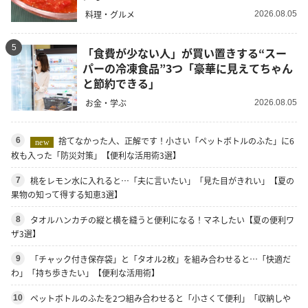
料理・グルメ
2026.08.05
5
「食費が少ない人」が買い置きする“スー
パーの冷凍食品”3つ「豪華に見えてちゃん
と節約できる」
お金・学ぶ
2026.08.05
捨てなかった人、正解です！小さい「ペットボトルのふた」に6
6
new
枚も入った「防災対策」【便利な活用術3選】
桃をレモン水に入れると…「夫に言いたい」「見た目がきれい」【夏の
7
果物の知って得する知恵3選】
タオルハンカチの縦と横を縫うと便利になる！マネしたい【夏の便利ワ
8
ザ3選】
「チャック付き保存袋」と「タオル2枚」を組み合わせると…「快適だ
9
わ」「持ち歩きたい」【便利な活用術】
ペットボトルのふたを2つ組み合わせると「小さくて便利」「収納しや
10