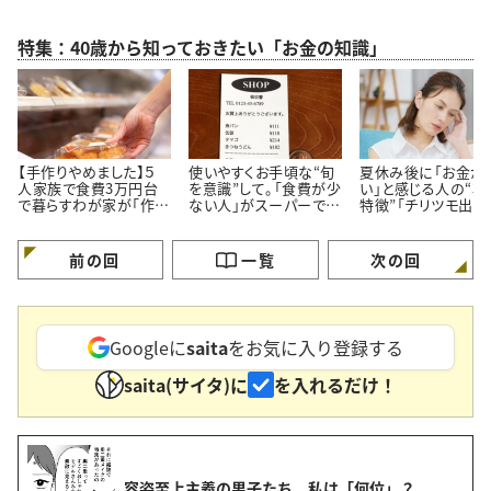
特集：40歳から知っておきたい「お金の知識」
【手作りやめました】５
使いやすくお手頃な“旬
夏休み後に「お金が
人家族で食費3万円台
を意識”して。「食費が少
い」と感じる人の“3
で暮らすわが家が「作ら
ない人」がスーパーでよ
特徴”「チリツモ出費
ず市販品を買うメニュー
く買う【3つの定番食材】
要注意」
3つ」
前の回
一覧
次の回
Googleに
saita
をお気に入り登録する
saita(サイタ)に
を入れるだけ！
容姿至上主義の男子たち。私は「何位」？