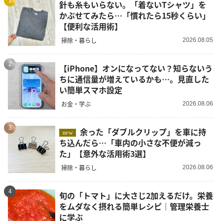
1
針も糸もいらない。「着ないTシャツ」を
かぶせてみたら…「慣れたら15秒くらい」
【便利な活用術】
掃除・暮らし
2026.08.05
2
【iPhone】オンになってない？知らないう
ちに通信量が増えているかも…。見直した
い簡単スマホ設定
お金・学ぶ
2026.08.06
3
余った「ダブルクリップ」を車に持
new
ち込んだら…「車内の小さな不便が減っ
た」【意外な活用術3選】
掃除・暮らし
2026.08.06
4
旬の「トマト」に大さじ2加えるだけ。栄養
をムダなく摂れる簡単レシピ｜管理栄養士
に学ぶ