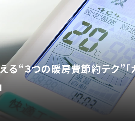
える“３つの暖房費節約テク”「
」