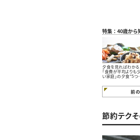
特集：40歳か
夕食を見ればわかる
「食費が平均よりも
い家庭」の夕食“5つ
特徴”
前
節約テクそ