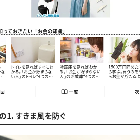
ら知っておきたい「お金の知識」
。
トイレを見ればすぐにわ
冷蔵庫を見ればわか
1500万円貯め
少な
かる。「お金が貯まらな
る。「お金が貯まらない
ら学ぶ。買うのを
の
い人」のトイレ“4つの特
人」の冷蔵庫“4つの特
らお金が貯まる
徴”
徴”
った「5つのモノ」
の回
一覧
次
の1．すきま風を防ぐ