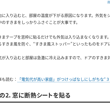
出
内に入り込むと、部屋の温度が下がる原因になります。外気を
中のすきまをしっかりふさぐことが大事です。
きまテープを窓枠に貼るだけでも外気は入り込まなくなります
るすきま風を防ぐ、“すきま風ストッパー”といったものをドア
気が入り込むと部屋は急激に冷え込みますので、ドアのすきま
事も読む：
「電気代が高い家庭」がつけっぱなしにしがちな“３
の2．窓に断熱シートを貼る