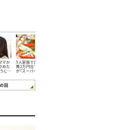
たママか
5人家族で1か月の“食
朝食を見ればわかる。
100均で買っ
やめた
費2万円台”。そんな私
「食費が平均よりも少な
20万円貯め
ようにな
が「スーパーで買わない
い家庭」の朝食“4つの
「リピートし
3つの食材」とは
特徴”
た100均グッ
の回