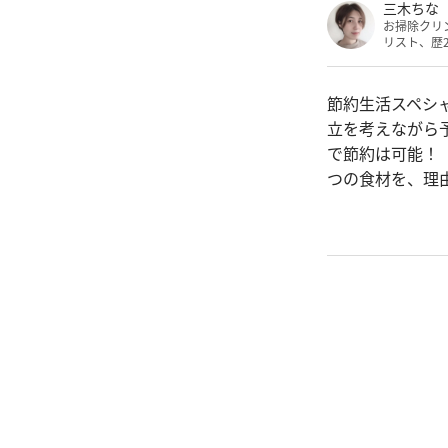
三木ちな
お掃除クリ
リスト、歴
節約生活スペシ
立を考えながら
で節約は可能！
つの食材を、理