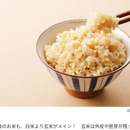
出
食のお米も、白米より玄米がメイン！ 玄米は外皮や胚芽が残