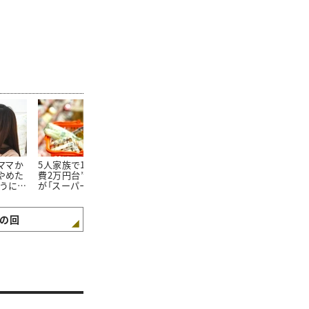
たママか
5人家族で1か月の“食
朝食を見ればわかる。
100均で買っ
やめた
費2万円台”。そんな私
「食費が平均よりも少な
20万円貯め
ようにな
が「スーパーで買わない
い家庭」の朝食“4つの
「リピートし
3つの食材」とは
特徴”
た100均グッ
の回