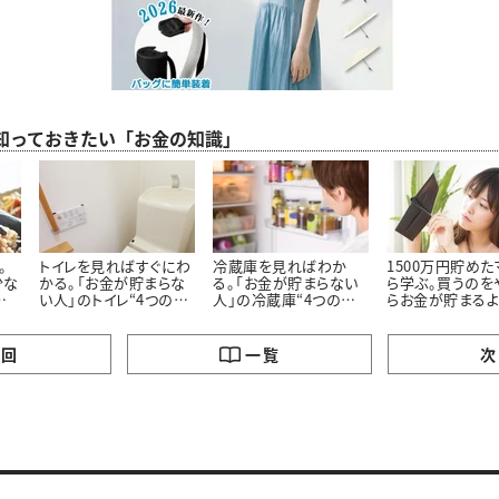
ら知っておきたい「お金の知識」
。
トイレを見ればすぐにわ
冷蔵庫を見ればわか
1500万円貯め
少な
かる。「お金が貯まらな
る。「お金が貯まらない
ら学ぶ。買うのを
の
い人」のトイレ“4つの特
人」の冷蔵庫“4つの特
らお金が貯まる
徴”
徴”
った「5つのモノ」
の回
一覧
次