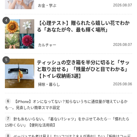
お金・学ぶ
2026.08.07
4
【心理テスト】贈られたら嬉しい花でわか
る「あなたが今、最も輝く場所」
カルチャー
2026.08.07
5
ティッシュの空き箱を半分に切ると「サッ
と取り出せる」「残量がひと目でわかる」
【トイレ収納術3選】
掃除・暮らし
2026.08.06
【iPhone】オンになってない？知らないうちに通信量が増えているか
6
も…。見直したい簡単スマホ設定
針も糸もいらない。「着ないTシャツ」をかぶせてみたら…「慣れたら
7
15秒くらい」【便利な活用術】
ベージュでも老け見えしないコツは？大人が真似したい「垢抜けコーデ
8