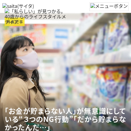
特集記事
「お金が貯まらない人」が無意識にして
いる“３つのNG行動”「だから貯まらな
かったんだ…」