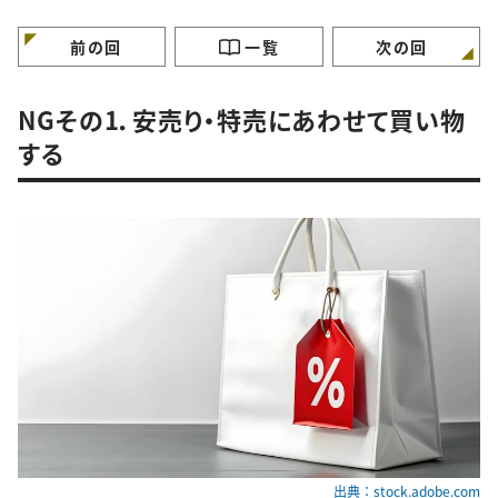
特徴”
徴”
徴”
前の回
一覧
次の回
NGその1．安売り・特売にあわせて買い物
する
出典：stock.adobe.com