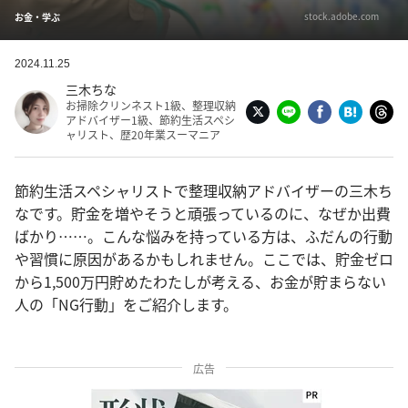
stock.adobe.com
お金・学ぶ
2024.11.25
三木ちな
お掃除クリンネスト1級、整理収納
アドバイザー1級、節約生活スペシ
ャリスト、歴20年業スーマニア
節約生活スペシャリストで整理収納アドバイザーの三木ち
なです。貯金を増やそうと頑張っているのに、なぜか出費
ばかり……。こんな悩みを持っている方は、ふだんの行動
や習慣に原因があるかもしれません。ここでは、貯金ゼロ
から1,500万円貯めたわたしが考える、お金が貯まらない
人の「NG行動」をご紹介します。
広告