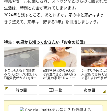
特売やセールに踊らされ、ストックなどのものに囲まれた
生活は、時間とお金が流れてしまいます。
2024年も残すところ、あとわずか。家の中と家計はすっ
きり整えて、来年は「貯まる1年」を目指しましょう。
特集：40歳から知っておきたい「お金の知識」
下ごしらえも全部IH頼
家計管理と夏の思い出
【手作りやめました】
みの人に知って欲しい。
は両立できる。使い過ぎ
人家族で食費3万円
「電気代がかさむ」NG
た“夏の家計”を立て直
で暮らすわが家が「
習慣3つと節電のコツ
す【3つのポイント】
ず市販品を買うメニ
3つ」
前の回
一覧
次の回
Googleに
saita
をお気に入り登録する