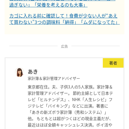
過ぎない」「栄養を考えるのも大事」
カゴに入れる前に確認して！食費が少ない人が“あえ
て買わない”3つの調味料「納得」「ムダになってた」
広告
著者
あき
家計簿＆家計管理アドバイザー
東京都在住。夫、子供3人の5人家族。家計簿＆
家計管理アドバイザー。 節約主婦として日本テ
レビ「ヒルナンデス」、NHK「人生レシピ」フ
ジテレビ「バイキング」などに出演。著書に
「あきの新ズボラ家計簿（秀和システム）」
他。 もともとは超がつくほどの現金主義だが、
最近はほぼ全額キャッシュレス決済。ポイ活や