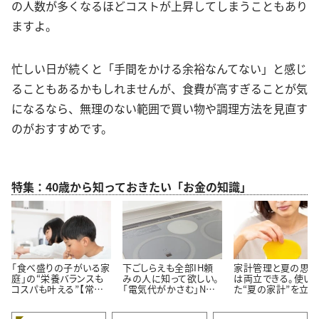
の人数が多くなるほどコストが上昇してしまうこともあり
ますよ。
忙しい日が続くと「手間をかける余裕なんてない」と感じ
ることもあるかもしれませんが、食費が高すぎることが気
になるなら、無理のない範囲で買い物や調理方法を見直す
のがおすすめです。
特集：40歳から知っておきたい「お金の知識」
「食べ盛りの子がいる家
下ごしらえも全部IH頼
家計管理と夏の思い
庭」の“栄養バランスも
みの人に知って欲しい。
は両立できる。使い
コスパも叶える”【常備
「電気代がかさむ」NG
た“夏の家計”を立て
しておきたい食材5つ】
習慣3つと節電のコツ
す【3つのポイント】