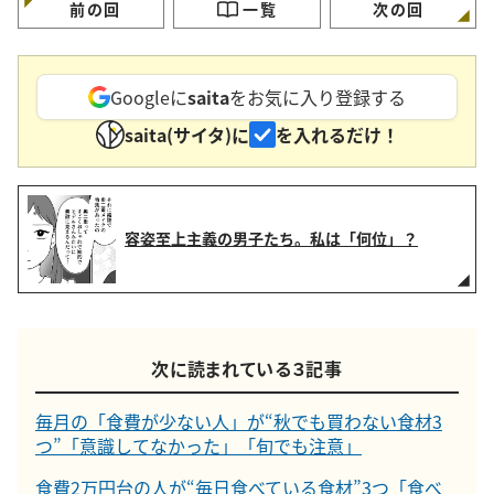
前の回
一覧
次の回
Googleに
saita
をお気に入り登録する
saita(サイタ)に
を入れるだけ！
容姿至上主義の男子たち。私は「何位」？
次に読まれている３記事
毎月の「食費が少ない人」が“秋でも買わない食材3
つ”「意識してなかった」「旬でも注意」
食費2万円台の人が“毎日食べている食材”3つ「食べ