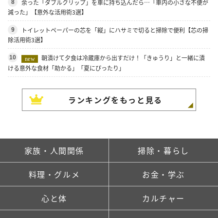
余った「ダブルクリップ」を車に持ち込んだら…「車内の小さな不便が
8
減った」【意外な活用術3選】
トイレットペーパーの芯を「縦」にハサミで切ると掃除で便利【芯の掃
9
除活用術3選】
朝漬けて夕食は冷蔵庫から出すだけ！「きゅうり」と一緒に漬
10
new
ける意外な食材「助かる」「夏にぴったり」
ランキングをもっと見る
家族・人間関係
掃除・暮らし
料理・グルメ
お金・学ぶ
心と体
カルチャー