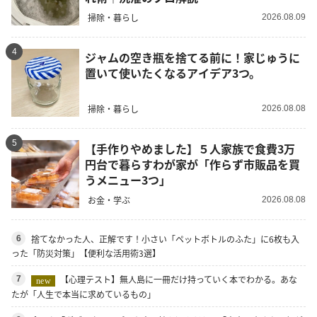
掃除・暮らし
2026.08.09
4
ジャムの空き瓶を捨てる前に！家じゅうに
置いて使いたくなるアイデア3つ。
掃除・暮らし
2026.08.08
5
【手作りやめました】５人家族で食費3万
円台で暮らすわが家が「作らず市販品を買
うメニュー3つ」
お金・学ぶ
2026.08.08
捨てなかった人、正解です！小さい「ペットボトルのふた」に6枚も入
6
った「防災対策」【便利な活用術3選】
【心理テスト】無人島に一冊だけ持っていく本でわかる。あな
7
new
たが「人生で本当に求めているもの」