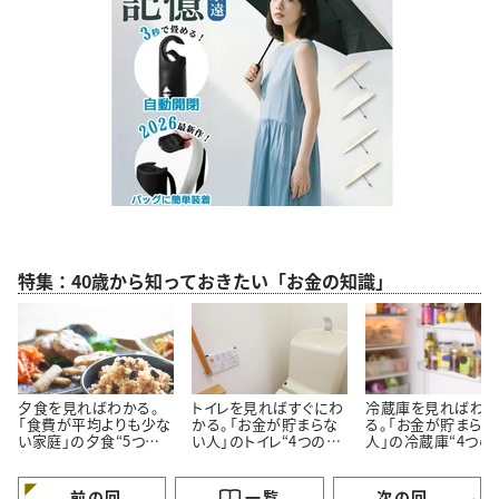
特集：40歳から知っておきたい「お金の知識」
夕食を見ればわかる。
トイレを見ればすぐにわ
冷蔵庫を見ればわ
「食費が平均よりも少な
かる。「お金が貯まらな
る。「お金が貯まらな
い家庭」の夕食“5つの
い人」のトイレ“4つの特
人」の冷蔵庫“4つの
特徴”
徴”
徴”
前の回
一覧
次の回