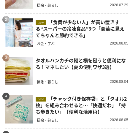
掃除・暮らし
2026.07.29
2
「食費が少ない人」が買い置きす
new
る“スーパーの冷凍食品”3つ「豪華に見え
てちゃんと節約できる」
お金・学ぶ
2026.08.05
3
タオルハンカチの縦と横を縫うと便利にな
る！マネしたい【夏の便利ワザ3選】
掃除・暮らし
2026.08.04
4
「チャック付き保存袋」と「タオル2
new
枚」を組み合わせると…「快適だわ」「持
ち歩きたい」【便利な活用術】
掃除・暮らし
2026.08.05