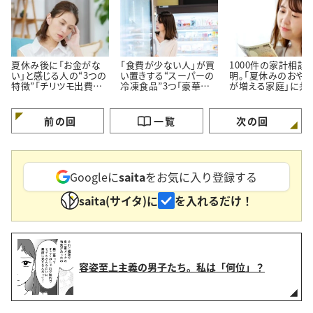
夏休み後に「お金がな
「食費が少ない人」が買
1000件の家計相談
い」と感じる人の“3つの
い置きする“スーパーの
明。「夏休みのおや
特徴”「チリツモ出費に
冷凍食品”3つ「豪華に
が増える家庭」に共
要注意」
見えてちゃんと節約でき
る【3つの買い方】
る」
前の回
一覧
次の回
Googleに
saita
をお気に入り登録する
saita(サイタ)に
を入れるだけ！
容姿至上主義の男子たち。私は「何位」？