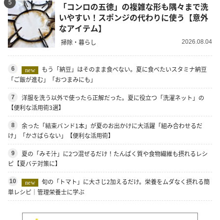
5
「コンロの五徳」の複雑な形も隅々まで洗
いやすい！スポンジの代わりに使う【意外
なアイテム】
掃除・暮らし
2026.08.04
もう「納豆」はそのまま食べない。夏に食べたいスタミナ納豆
6
new
「ご飯が進む」「おつまみにも」
洋服を洗う以外で使ったら正解だった。夏に役立つ「洗濯ネット」の
7
【便利な活用術3選】
余った「結束バンド1本」が夏のお出かけに大活躍「組み合わせるだ
8
け」「かさばらない」【便利な活用術】
夏の「みそ汁」に2つ混ぜるだけ！たんぱく質や食物繊維も摂れるレシ
9
ピ【夏バテ対策に】
旬の「トマト」に大さじ2加えるだけ。栄養をムダなく摂れる簡
10
new
単レシピ｜管理栄養士に学ぶ