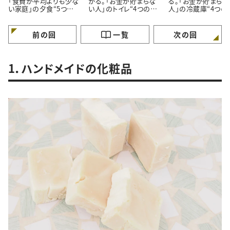
「食費が平均よりも少な
かる。「お金が貯まらな
る。「お金が貯まらな
い家庭」の夕食“5つの
い人」のトイレ“4つの特
人」の冷蔵庫“4つの
特徴”
徴”
徴”
前の回
一覧
次の回
1．ハンドメイドの化粧品