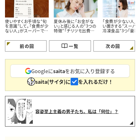
使いやすくお手頃な“旬
夏休み後に「お金がな
「食費が少ない人」
を意識”して。「食費が少
い」と感じる人の“3つの
い置きする“スーパ
ない人」がスーパーでよ
特徴”「チリツモ出費に
冷凍食品”3つ「豪華
く買う【3つの定番食材】
要注意」
見えてちゃんと節約
る」
前の回
一覧
次の回
Googleに
saita
をお気に入り登録する
saita(サイタ)に
を入れるだけ！
容姿至上主義の男子たち。私は「何位」？