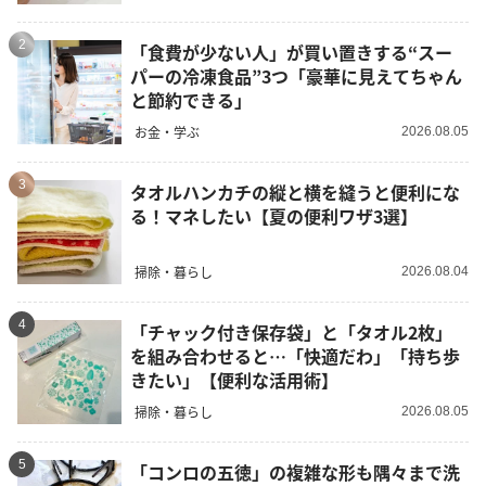
2
「食費が少ない人」が買い置きする“スー
パーの冷凍食品”3つ「豪華に見えてちゃん
と節約できる」
お金・学ぶ
2026.08.05
3
タオルハンカチの縦と横を縫うと便利にな
る！マネしたい【夏の便利ワザ3選】
掃除・暮らし
2026.08.04
4
「チャック付き保存袋」と「タオル2枚」
を組み合わせると…「快適だわ」「持ち歩
きたい」【便利な活用術】
掃除・暮らし
2026.08.05
5
「コンロの五徳」の複雑な形も隅々まで洗