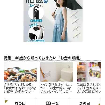
特集：40歳から知っておきたい「お金の知識」
夕食を見ればわかる。
トイレを見ればすぐにわ
冷蔵庫を見ればわ
「食費が平均よりも少な
かる。「お金が貯まらな
る。「お金が貯まらな
い家庭」の夕食“5つの
い人」のトイレ“4つの特
人」の冷蔵庫“4つの
特徴”
徴”
徴”
前の回
一覧
次の回