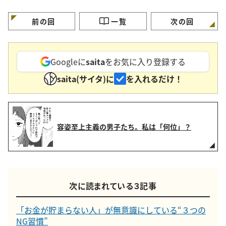
く買う【3つの定番食材】
要注意」
見えてちゃんと節約
る」
前の回
一覧
次の回
Googleに
saita
をお気に入り登録する
saita(サイタ)に
を入れるだけ！
容姿至上主義の男子たち。私は「何位」？
次に読まれている３記事
「お金が貯まらない人」が無意識にしている“３つの
NG習慣”