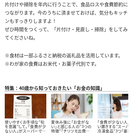
片付けや掃除を年内に行うことで、食品ロスや食費節約に
つながります。今のうちに済ませておけば、気分もキッチ
ンもすっきりしますよ！
ぜひ時間をつくって、「片付け・見直し・掃除」をしてみ
てくださいね。
※食材は一部ふるさと納税の返礼品を活用しています。
※わが家の食費はお米代・お菓子代別です。
特集：40歳から知っておきたい「お金の知識」
使いやすくお手頃な“旬
夏休み後に「お金がな
「食費が少ない人」
を意識”して。「食費が少
い」と感じる人の“3つの
い置きする“スーパ
ない人」がスーパーでよ
特徴”「チリツモ出費に
冷凍食品”3つ「豪華