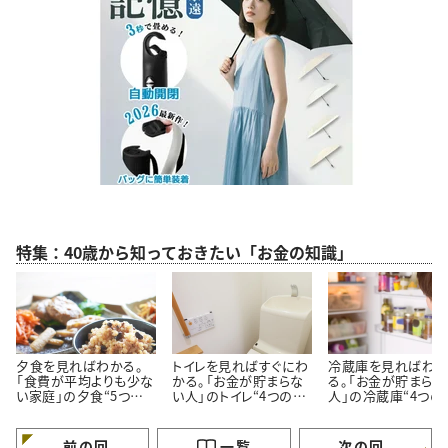
特集：40歳から知っておきたい「お金の知識」
夕食を見ればわかる。
トイレを見ればすぐにわ
冷蔵庫を見ればわ
「食費が平均よりも少な
かる。「お金が貯まらな
る。「お金が貯まらな
い家庭」の夕食“5つの
い人」のトイレ“4つの特
人」の冷蔵庫“4つの
特徴”
徴”
徴”
前の回
一覧
次の回