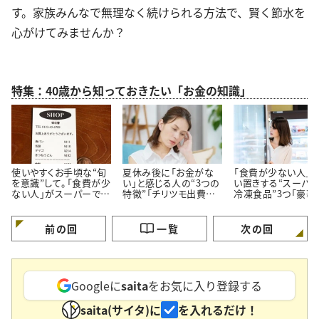
す。家族みんなで無理なく続けられる方法で、賢く節水を
心がけてみませんか？
特集：40歳から知っておきたい「お金の知識」
使いやすくお手頃な“旬
夏休み後に「お金がな
「食費が少ない人」
を意識”して。「食費が少
い」と感じる人の“3つの
い置きする“スーパ
ない人」がスーパーでよ
特徴”「チリツモ出費に
冷凍食品”3つ「豪華
く買う【3つの定番食材】
要注意」
見えてちゃんと節約
る」
前の回
一覧
次の回
Googleに
saita
をお気に入り登録する
saita(サイタ)に
を入れるだけ！