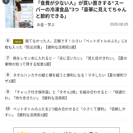
5
「食費が少ない人」が買い置きする“スー
パーの冷凍食品”3つ「豪華に見えてちゃん
と節約できる」
お金・学ぶ
2026.08.05
捨てなかった人、正解です！小さい「ペットボトルのふた」に6
6
new
枚も入った「防災対策」【便利な活用術3選】
桃をレモン水に入れると…「夫に言いたい」「見た目がきれい」【夏の
7
果物の知って得する知恵3選】
タオルハンカチの縦と横を縫うと便利になる！マネしたい【夏の便利ワ
8
ザ3選】
「チャック付き保存袋」と「タオル2枚」を組み合わせると…「快適だ
9
わ」「持ち歩きたい」【便利な活用術】
ペットボトルのふたを2つ組み合わせると「小さくて便利」「収納しや
10
すい」【便利な活用術3選】