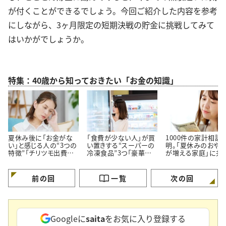
が付くことができるでしょう。今回ご紹介した内容を参考
にしながら、3ヶ月限定の短期決戦の貯金に挑戦してみて
はいかがでしょうか。
特集：40歳から知っておきたい「お金の知識」
夏休み後に「お金がな
「食費が少ない人」が買
1000件の家計相談
い」と感じる人の“3つの
い置きする“スーパーの
明。「夏休みのおや
特徴”「チリツモ出費に
冷凍食品”3つ「豪華に
が増える家庭」に共
要注意」
見えてちゃんと節約でき
る【3つの買い方】
る」
前の回
一覧
次の回
Googleに
saita
をお気に入り登録する