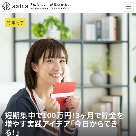
特集記事
短期集中で100万円！3ヶ月で貯金を
増やす実践アイデア「今日からでき
る！」