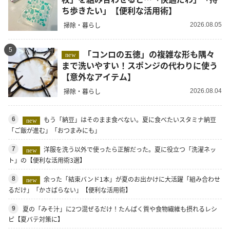
ち歩きたい」【便利な活用術】
掃除・暮らし
2026.08.05
5
「コンロの五徳」の複雑な形も隅々
new
まで洗いやすい！スポンジの代わりに使う
【意外なアイテム】
掃除・暮らし
2026.08.04
もう「納豆」はそのまま食べない。夏に食べたいスタミナ納豆
6
new
「ご飯が進む」「おつまみにも」
洋服を洗う以外で使ったら正解だった。夏に役立つ「洗濯ネッ
7
new
ト」の【便利な活用術3選】
余った「結束バンド1本」が夏のお出かけに大活躍「組み合わせ
8
new
るだけ」「かさばらない」【便利な活用術】
夏の「みそ汁」に2つ混ぜるだけ！たんぱく質や食物繊維も摂れるレシ
9
ピ【夏バテ対策に】