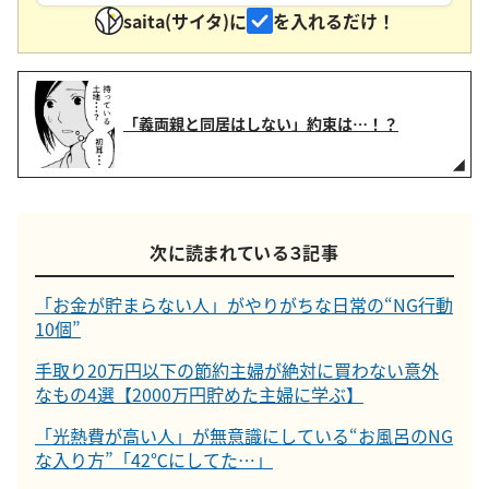
saita(サイタ)に
を入れるだけ！
「義両親と同居はしない」約束は…！？
次に読まれている３記事
「お金が貯まらない人」がやりがちな日常の“NG行動
10個”
手取り20万円以下の節約主婦が絶対に買わない意外
なもの4選【2000万円貯めた主婦に学ぶ】
「光熱費が高い人」が無意識にしている“お風呂のNG
な入り方”「42℃にしてた…」