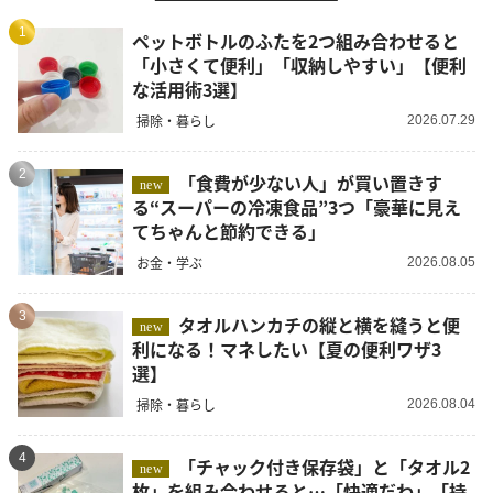
1
ペットボトルのふたを2つ組み合わせると
「小さくて便利」「収納しやすい」【便利
な活用術3選】
掃除・暮らし
2026.07.29
2
「食費が少ない人」が買い置きす
new
る“スーパーの冷凍食品”3つ「豪華に見え
てちゃんと節約できる」
お金・学ぶ
2026.08.05
3
タオルハンカチの縦と横を縫うと便
new
利になる！マネしたい【夏の便利ワザ3
選】
掃除・暮らし
2026.08.04
4
「チャック付き保存袋」と「タオル2
new
枚」を組み合わせると…「快適だわ」「持