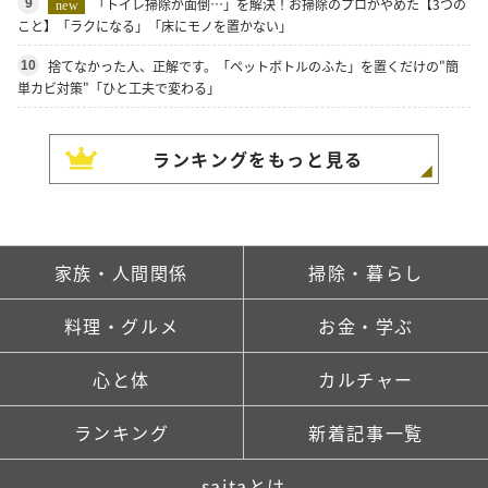
「トイレ掃除が面倒…」を解決！お掃除のプロがやめた【3つの
9
new
こと】「ラクになる」「床にモノを置かない」
捨てなかった人、正解です。「ペットボトルのふた」を置くだけの"簡
10
単カビ対策"「ひと工夫で変わる」
ランキングをもっと見る
家族・人間関係
掃除・暮らし
料理・グルメ
お金・学ぶ
心と体
カルチャー
ランキング
新着記事一覧
saitaとは