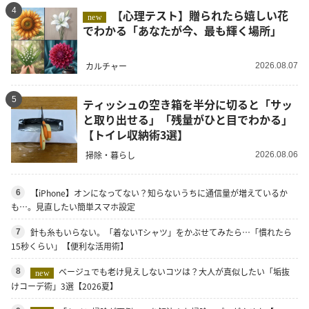
4
【心理テスト】贈られたら嬉しい花
new
でわかる「あなたが今、最も輝く場所」
カルチャー
2026.08.07
5
ティッシュの空き箱を半分に切ると「サッ
と取り出せる」「残量がひと目でわかる」
【トイレ収納術3選】
掃除・暮らし
2026.08.06
【iPhone】オンになってない？知らないうちに通信量が増えているか
6
も…。見直したい簡単スマホ設定
針も糸もいらない。「着ないTシャツ」をかぶせてみたら…「慣れたら
7
15秒くらい」【便利な活用術】
ベージュでも老け見えしないコツは？大人が真似したい「垢抜
8
new
けコーデ術」3選【2026夏】