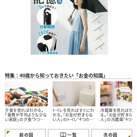
特集：40歳から知っておきたい「お金の知識」
夕食を見ればわかる。
トイレを見ればすぐにわ
冷蔵庫を見ればわ
「食費が平均よりも少な
かる。「お金が貯まらな
る。「お金が貯まらな
い家庭」の夕食“5つの
い人」のトイレ“4つの特
人」の冷蔵庫“4つの
特徴”
徴”
徴”
前の回
一覧
次の回