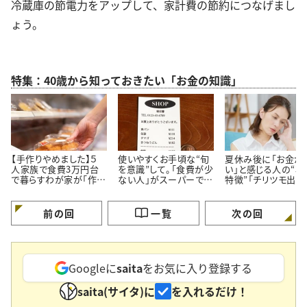
冷蔵庫の節電力をアップして、家計費の節約につなげまし
ょう。
特集：40歳から知っておきたい「お金の知識」
【手作りやめました】５
使いやすくお手頃な“旬
夏休み後に「お金が
人家族で食費3万円台
を意識”して。「食費が少
い」と感じる人の“3
で暮らすわが家が「作ら
ない人」がスーパーでよ
特徴”「チリツモ出費
ず市販品を買うメニュー
く買う【3つの定番食材】
要注意」
3つ」
前の回
一覧
次の回
Googleに
saita
をお気に入り登録する
saita(サイタ)に
を入れるだけ！