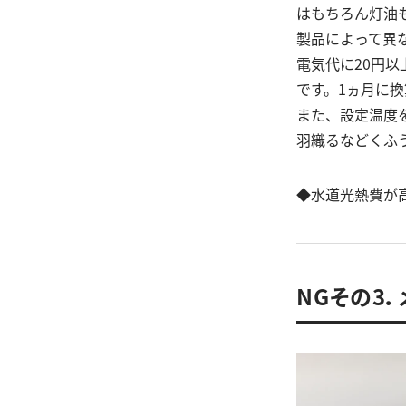
はもちろん灯油
製品によって異
電気代に20円以
です。1ヵ月に
また、設定温度
羽織るなどくふ
◆水道光熱費が
NGその3