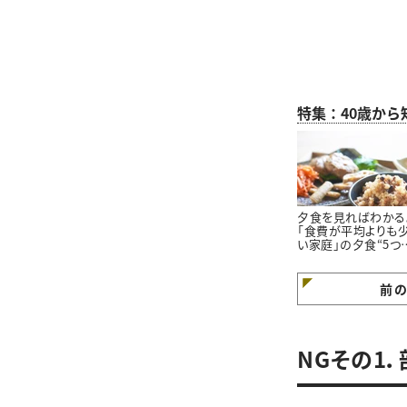
特集：40歳か
夕食を見ればわかる
「食費が平均よりも
い家庭」の夕食“5つ
特徴”
前
NGその1