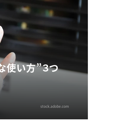
な使い方”３つ
stock.adobe.com