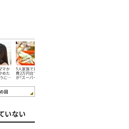
たママか
5人家族で1か月の“食
朝食を見ればわかる。
100均で買っ
やめた
費2万円台”。そんな私
「食費が平均よりも少な
20万円貯め
ようにな
が「スーパーで買わない
い家庭」の朝食“4つの
「リピートし
3つの食材」とは
特徴”
た100均グッ
の回
ていない