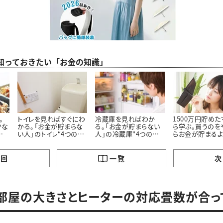
ら知っておきたい「お金の知識」
。
トイレを見ればすぐにわ
冷蔵庫を見ればわか
1500万円貯め
少な
かる。「お金が貯まらな
る。「お金が貯まらない
ら学ぶ。買うのを
の
い人」のトイレ“4つの特
人」の冷蔵庫“4つの特
らお金が貯まる
徴”
徴”
った「5つのモノ」
の回
一覧
次
．部屋の大きさとヒーターの対応畳数が合っ