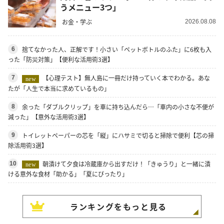
うメニュー3つ」
お金・学ぶ
2026.08.08
捨てなかった人、正解です！小さい「ペットボトルのふた」に6枚も入
6
った「防災対策」【便利な活用術3選】
【心理テスト】無人島に一冊だけ持っていく本でわかる。あな
7
new
たが「人生で本当に求めているもの」
余った「ダブルクリップ」を車に持ち込んだら…「車内の小さな不便が
8
減った」【意外な活用術3選】
トイレットペーパーの芯を「縦」にハサミで切ると掃除で便利【芯の掃
9
除活用術3選】
朝漬けて夕食は冷蔵庫から出すだけ！「きゅうり」と一緒に漬
10
new
ける意外な食材「助かる」「夏にぴったり」
ランキングをもっと見る