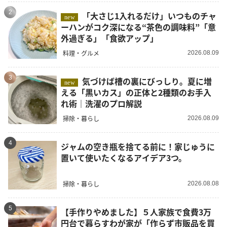
2
「大さじ1入れるだけ」いつものチャ
new
ーハンがコク深になる“茶色の調味料”「意
外過ぎる」「食欲アップ」
料理・グルメ
2026.08.09
3
気づけば槽の裏にびっしり。夏に増
new
える「黒いカス」の正体と2種類のお手入
れ術｜洗濯のプロ解説
掃除・暮らし
2026.08.09
4
ジャムの空き瓶を捨てる前に！家じゅうに
置いて使いたくなるアイデア3つ。
掃除・暮らし
2026.08.08
5
【手作りやめました】５人家族で食費3万
円台で暮らすわが家が「作らず市販品を買