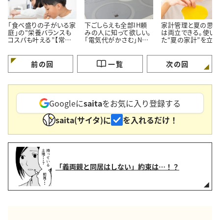
「食べ盛りの子がいる家
下ごしらえも全部IH頼
家計管理と夏の思い
庭」の“栄養バランスも
みの人に知って欲しい。
は両立できる。使い
コスパも叶える”【常備
「電気代がかさむ」NG
た“夏の家計”を立て
しておきたい食材5つ】
習慣3つと節電のコツ
す【3つのポイント】
前の回
一覧
次の回
Googleに
saita
をお気に入り登録する
saita(サイタ)に
を入れるだけ！
「義両親と同居はしない」約束は…！？