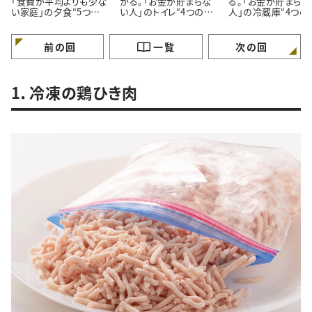
「食費が平均よりも少な
かる。「お金が貯まらな
る。「お金が貯まらな
い家庭」の夕食“5つの
い人」のトイレ“4つの特
人」の冷蔵庫“4つの
特徴”
徴”
徴”
前の回
一覧
次の回
1．冷凍の鶏ひき肉