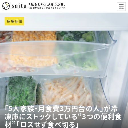
特集記事
「5人家族・月食費3万円台の人」が冷
凍庫にストックしている“3つの便利食
材”「ロスせず食べ切る」