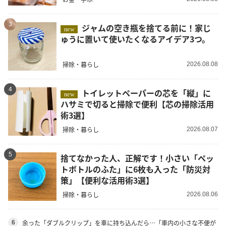
3
ジャムの空き瓶を捨てる前に！家じ
new
ゅうに置いて使いたくなるアイデア3つ。
掃除・暮らし
2026.08.08
4
トイレットペーパーの芯を「縦」に
new
ハサミで切ると掃除で便利【芯の掃除活用
術3選】
掃除・暮らし
2026.08.07
5
捨てなかった人、正解です！小さい「ペッ
トボトルのふた」に6枚も入った「防災対
策」【便利な活用術3選】
掃除・暮らし
2026.08.06
余った「ダブルクリップ」を車に持ち込んだら…「車内の小さな不便が
6