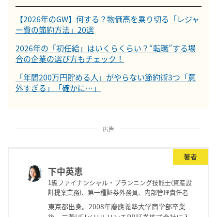
【2026年のGW】何する？物価高を乗り切る「レジャ
ー費の節約方法」20選
2026年の「初任給」はいくらくらい？“転職”する場
合の企業の選び方もチェック！
「年間200万円貯める人」がやらない節約術3つ「意
外すぎる」「確かに…」
広告
著者
下中英恵
1級ファイナンシャル・プランニング技能士(資産設
計提案業務)、第一種証券外務員、内部管理責任者
東京都出身。2008年慶應義塾大学商学部卒業