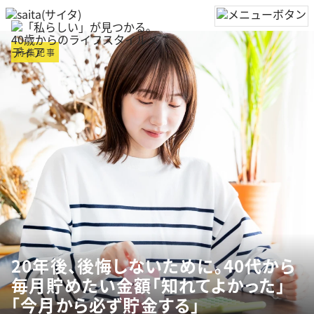
特集記事
20年後、後悔しないために。40代から
毎月貯めたい金額「知れてよかった」
「今月から必ず貯金する」