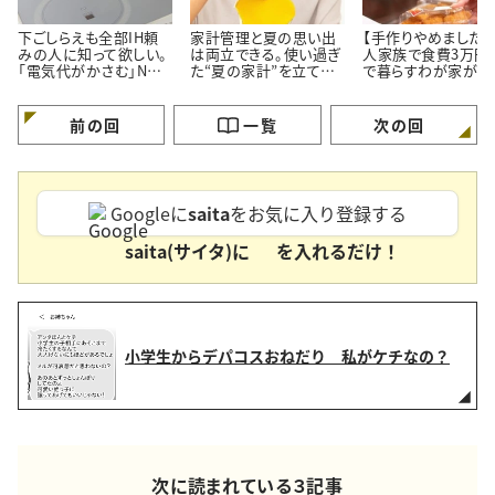
下ごしらえも全部IH頼
家計管理と夏の思い出
【手作りやめました】
みの人に知って欲しい。
は両立できる。使い過ぎ
人家族で食費3万円
「電気代がかさむ」NG
た“夏の家計”を立て直
で暮らすわが家が「
習慣3つと節電のコツ
す【3つのポイント】
ず市販品を買うメニ
3つ」
前の回
一覧
次の回
Googleに
saita
をお気に入り登録する
saita(サイタ)に
を入れるだけ！
小学生からデパコスおねだり 私がケチなの？
次に読まれている３記事