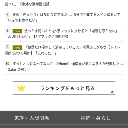
減った」【意外な活用術3選】
夏の「きゅうり」は乱切りにするだけ。5分で完成するメイン級おかず
7
「何度でも食べたい」
洗った水筒のふたをS字フックに掛けると「場所を取らない」
8
new
「水切れもいい」【S字フック活用術3選】
「便器だけ掃除して満足している人」が見逃しがちな【トイレ
9
new
掃除の3つの場所】「忘れてた…」
ずっとオンになってない？【iPhone】通信量が気になる人が見直したい
10
「Safariの設定」
ランキングをもっと見る
家族・人間関係
掃除・暮らし