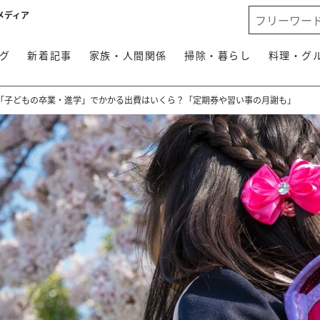
メディア
グ
新着記事
家族・人間関係
掃除・暮らし
料理・グ
「子どもの卒業・進学」でかかる出費はいくら？「定期券や習い事の月謝も」