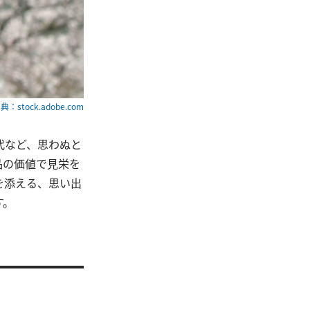
典：stock.adobe.com
代など、思わぬと
品の価値で見栄を
を添える、思い出
す。