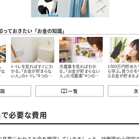
ら知っておきたい「お金の知識」
。
トイレを見ればすぐにわ
冷蔵庫を見ればわか
1500万円貯め
少な
かる。「お金が貯まらな
る。「お金が貯まらない
ら学ぶ。買うのを
の
い人」のトイレ“4つの特
人」の冷蔵庫“4つの特
らお金が貯まる
徴”
徴”
った「5つのモノ」
の回
一覧
次
」で必要な費用
の卒業にかかるお金を確認していきましょう。幼稚園や小学校