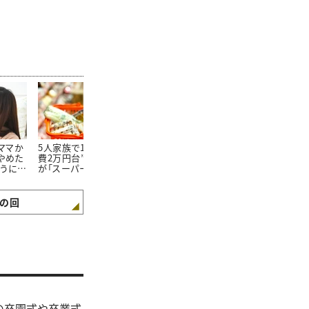
たママか
5人家族で1か月の“食
朝食を見ればわかる。
100均で買っ
やめた
費2万円台”。そんな私
「食費が平均よりも少な
20万円貯め
ようにな
が「スーパーで買わない
い家庭」の朝食“4つの
「リピートし
3つの食材」とは
特徴”
た100均グッ
の回
の卒園式や卒業式