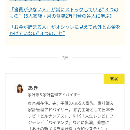
「食費が少ない人」が常にストックしている“３つの
もの”【5人家族・月の食費2万円台の達人に学ぶ】
「お金が貯まる人」がオシャレに見えて意外とお金を
かけていない“３つのこと”
広告
著者
あき
家計簿＆家計管理アドバイザー
東京都在住。夫、子供3人の5人家族。家計簿＆
家計管理アドバイザー。 節約主婦として日本テ
レビ「ヒルナンデス」、NHK「人生レシピ」フ
ジテレビ「バイキング」などに出演。著書に
「あきの新ズボラ家計簿（秀和システム）」