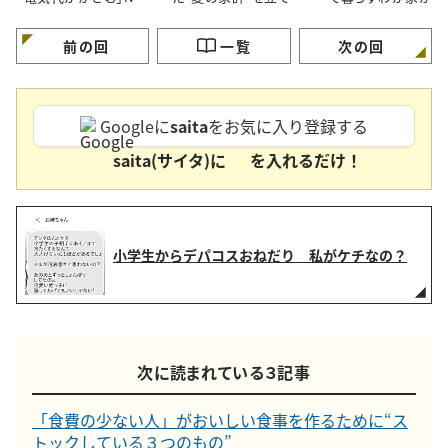
習慣3つと節電のコツ
す【3つのポイント】
ず市販品を買うメニ
3つ」
前の回
一覧
次の回
Googleに
saita
をお気に入り登録する
saita(サイタ)に
を入れるだけ！
小学生からデパコスおねだり 私がケチなの？
次に読まれている３記事
「食費の少ない人」がおいしい食事を作るために“ス
トックしている３つのもの”