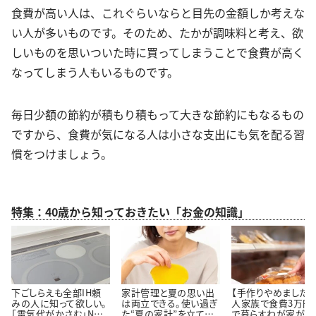
食費が高い人は、これぐらいならと目先の金額しか考えな
い人が多いものです。そのため、たかが調味料と考え、欲
しいものを思いついた時に買ってしまうことで食費が高く
なってしまう人もいるものです。
毎日少額の節約が積もり積もって大きな節約にもなるもの
ですから、食費が気になる人は小さな支出にも気を配る習
慣をつけましょう。
特集：40歳から知っておきたい「お金の知識」
下ごしらえも全部IH頼
家計管理と夏の思い出
【手作りやめました】
みの人に知って欲しい。
は両立できる。使い過ぎ
人家族で食費3万円
「電気代がかさむ」NG
た“夏の家計”を立て直
で暮らすわが家が「