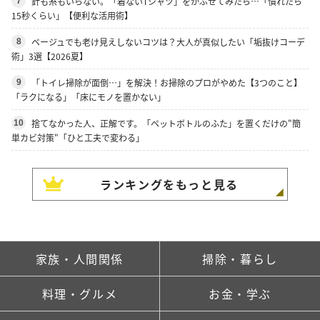
針も糸もいらない。「着ないTシャツ」をかぶせてみたら…「慣れたら
7
15秒くらい」【便利な活用術】
ベージュでも老け見えしないコツは？大人が真似したい「垢抜けコーデ
8
術」3選【2026夏】
「トイレ掃除が面倒…」を解決！お掃除のプロがやめた【3つのこと】
9
「ラクになる」「床にモノを置かない」
捨てなかった人、正解です。「ペットボトルのふた」を置くだけの"簡
10
単カビ対策"「ひと工夫で変わる」
ランキングをもっと見る
家族・人間関係
掃除・暮らし
料理・グルメ
お金・学ぶ