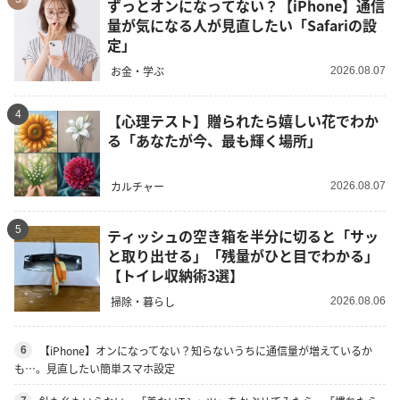
ずっとオンになってない？【iPhone】通信
量が気になる人が見直したい「Safariの設
定」
お金・学ぶ
2026.08.07
4
【心理テスト】贈られたら嬉しい花でわか
る「あなたが今、最も輝く場所」
カルチャー
2026.08.07
5
ティッシュの空き箱を半分に切ると「サッ
と取り出せる」「残量がひと目でわかる」
【トイレ収納術3選】
掃除・暮らし
2026.08.06
【iPhone】オンになってない？知らないうちに通信量が増えているか
6
も…。見直したい簡単スマホ設定