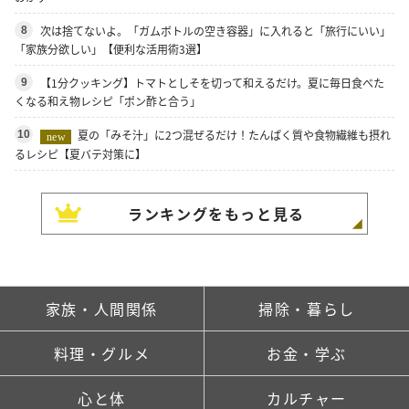
次は捨てないよ。「ガムボトルの空き容器」に入れると「旅行にいい」
8
「家族分欲しい」【便利な活用術3選】
【1分クッキング】トマトとしそを切って和えるだけ。夏に毎日食べた
9
くなる和え物レシピ「ポン酢と合う」
夏の「みそ汁」に2つ混ぜるだけ！たんぱく質や食物繊維も摂れ
10
new
るレシピ【夏バテ対策に】
ランキングをもっと見る
家族・人間関係
掃除・暮らし
料理・グルメ
お金・学ぶ
心と体
カルチャー