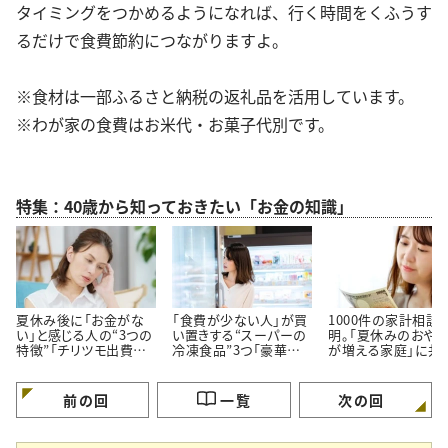
タイミングをつかめるようになれば、行く時間をくふうす
るだけで食費節約につながりますよ。
※食材は一部ふるさと納税の返礼品を活用しています。
※わが家の食費はお米代・お菓子代別です。
特集：40歳から知っておきたい「お金の知識」
夏休み後に「お金がな
「食費が少ない人」が買
1000件の家計相談
い」と感じる人の“3つの
い置きする“スーパーの
明。「夏休みのおや
特徴”「チリツモ出費に
冷凍食品”3つ「豪華に
が増える家庭」に共
要注意」
見えてちゃんと節約でき
る【3つの買い方】
る」
前の回
一覧
次の回