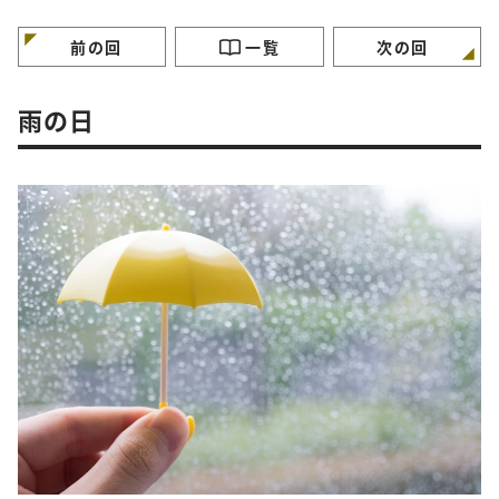
特徴”
徴”
徴”
前の回
一覧
次の回
雨の日