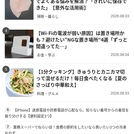
でよくある悩みを解消？「きれいに保存で
きた」【意外な活用術】
掃除・暮らし
2026.08.03
4
【Wi-Fiの電波が弱い原因】は置き場所か
も？避けたい“NGな置き場所”4選「ずっと
間違ってた…」
お金・学ぶ
2026.08.04
5
【1分クッキング】きゅうりとカニカマ切
って混ぜるだけ！毎日食べたくなる【夏の
さっぱり中華和え】
料理・グルメ
2026.08.03
【iPhone】迷惑電話や詐欺電話が心配なら。知らない番号からの着信を
6
振り分けする【便利設定3つ】
業務スーパーでねらい目！食費の節約をしたいなら買いたい3つの冷凍
7
おかず