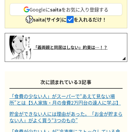
Googleに
saita
をお気に入り登録する
saita(サイタ)に
を入れるだけ！
「義両親と同居はしない」約束は…！？
次に読まれている３記事
「食費の少ない人」がスーパーで“あえて見ない場
所”とは【5人家族・月の食費2万円台の達人に学ぶ】
貯金ができない人には理由があった。「お金が貯まら
ない人」がよく買う“3つのもの”
「食費が少ない人」が“冷凍庫にストックしている食