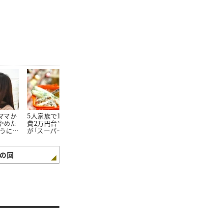
たママか
5人家族で1か月の“食
朝食を見ればわかる。
100均で買っ
やめた
費2万円台”。そんな私
「食費が平均よりも少な
20万円貯め
ようにな
が「スーパーで買わない
い家庭」の朝食“4つの
「リピートし
3つの食材」とは
特徴”
た100均グッ
の回