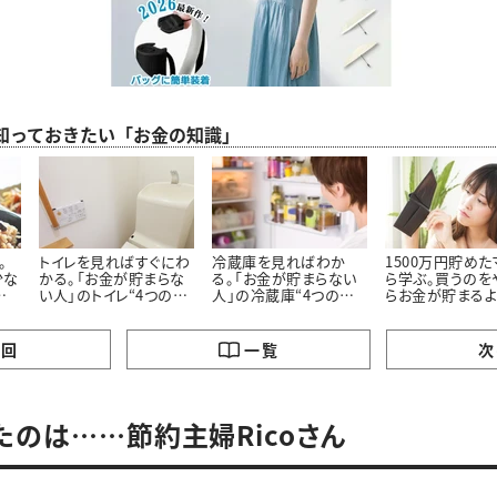
ら知っておきたい「お金の知識」
。
トイレを見ればすぐにわ
冷蔵庫を見ればわか
1500万円貯め
少な
かる。「お金が貯まらな
る。「お金が貯まらない
ら学ぶ。買うのを
の
い人」のトイレ“4つの特
人」の冷蔵庫“4つの特
らお金が貯まる
徴”
徴”
った「5つのモノ」
の回
一覧
次
たのは……節約主婦Ricoさん