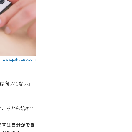
www.pakutaso.com
には向いてない」
ところから始めて
まずは
自分ができ