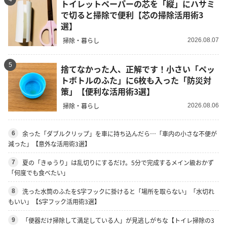
トイレットペーパーの芯を「縦」にハサミ
で切ると掃除で便利【芯の掃除活用術3
選】
掃除・暮らし
2026.08.07
5
捨てなかった人、正解です！小さい「ペッ
トボトルのふた」に6枚も入った「防災対
策」【便利な活用術3選】
掃除・暮らし
2026.08.06
余った「ダブルクリップ」を車に持ち込んだら…「車内の小さな不便が
6
減った」【意外な活用術3選】
夏の「きゅうり」は乱切りにするだけ。5分で完成するメイン級おかず
7
「何度でも食べたい」
洗った水筒のふたをS字フックに掛けると「場所を取らない」「水切れ
8
もいい」【S字フック活用術3選】
「便器だけ掃除して満足している人」が見逃しがちな【トイレ掃除の3
9