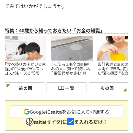
てみてはいかがでしょうか。
特集：40歳から知っておきたい「お金の知識」
「食べ盛りの子がいる家
下ごしらえも全部IH頼
家計管理と夏の思い
庭」の“栄養バランスも
みの人に知って欲しい。
は両立できる。使い
コスパも叶える”【常備
「電気代がかさむ」NG
た“夏の家計”を立て
しておきたい食材5つ】
習慣3つと節電のコツ
す【3つのポイント】
前の回
一覧
次の回
Googleに
saita
をお気に入り登録する
saita(サイタ)に
を入れるだけ！