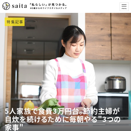
特集記事
5人家族で食費3万円台。節約主婦が
自炊を続けるために毎朝やる"3つの
家事"