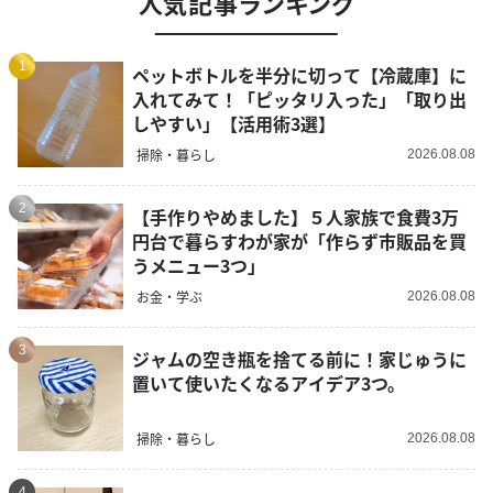
人気記事ランキング
1
ペットボトルを半分に切って【冷蔵庫】に
入れてみて！「ピッタリ入った」「取り出
しやすい」【活用術3選】
掃除・暮らし
2026.08.08
2
【手作りやめました】５人家族で食費3万
円台で暮らすわが家が「作らず市販品を買
うメニュー3つ」
お金・学ぶ
2026.08.08
3
ジャムの空き瓶を捨てる前に！家じゅうに
置いて使いたくなるアイデア3つ。
掃除・暮らし
2026.08.08
4