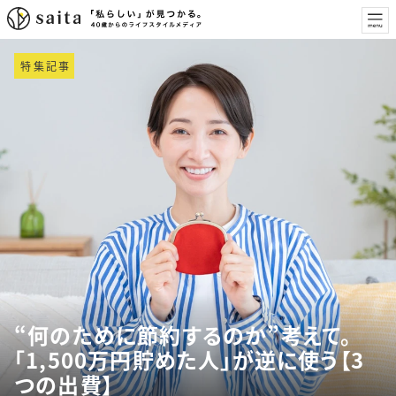
特集記事
“何のために節約するのか”考えて。
「1,500万円貯めた人」が逆に使う【3
つの出費】