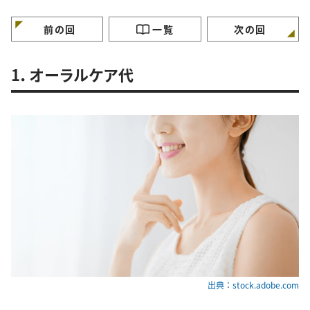
特徴”
徴”
徴”
前の回
一覧
次の回
1．オーラルケア代
出典：stock.adobe.com