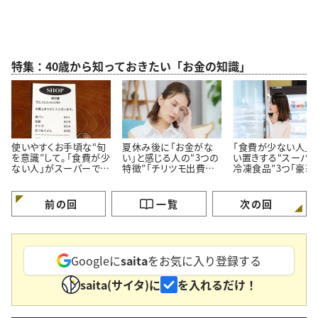
特集：40歳から知っておきたい「お金の知識」
使いやすくお手頃な“旬
夏休み後に「お金がな
「食費が少ない人」
を意識”して。「食費が少
い」と感じる人の“3つの
い置きする“スーパ
ない人」がスーパーでよ
特徴”「チリツモ出費に
冷凍食品”3つ「豪華
く買う【3つの定番食材】
要注意」
見えてちゃんと節約
る」
前の回
一覧
次の回
Googleに
saita
をお気に入り登録する
saita(サイタ)に
を入れるだけ！