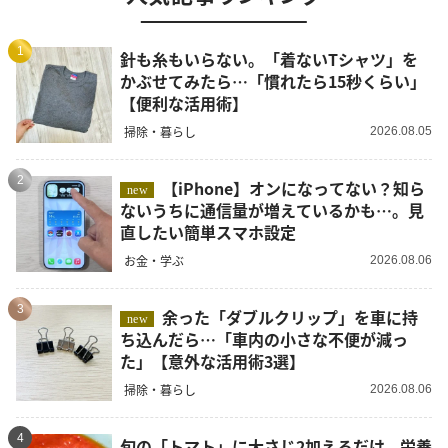
1
針も糸もいらない。「着ないTシャツ」を
かぶせてみたら…「慣れたら15秒くらい」
【便利な活用術】
掃除・暮らし
2026.08.05
2
【iPhone】オンになってない？知ら
new
ないうちに通信量が増えているかも…。見
直したい簡単スマホ設定
お金・学ぶ
2026.08.06
3
余った「ダブルクリップ」を車に持
new
ち込んだら…「車内の小さな不便が減っ
た」【意外な活用術3選】
掃除・暮らし
2026.08.06
4
旬の「トマト」に大さじ2加えるだけ。栄養