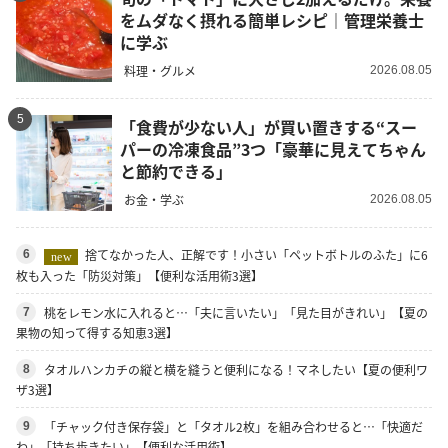
をムダなく摂れる簡単レシピ｜管理栄養士
に学ぶ
料理・グルメ
2026.08.05
5
「食費が少ない人」が買い置きする“スー
パーの冷凍食品”3つ「豪華に見えてちゃん
と節約できる」
お金・学ぶ
2026.08.05
捨てなかった人、正解です！小さい「ペットボトルのふた」に6
6
new
枚も入った「防災対策」【便利な活用術3選】
桃をレモン水に入れると…「夫に言いたい」「見た目がきれい」【夏の
7
果物の知って得する知恵3選】
タオルハンカチの縦と横を縫うと便利になる！マネしたい【夏の便利ワ
8
ザ3選】
「チャック付き保存袋」と「タオル2枚」を組み合わせると…「快適だ
9
わ」「持ち歩きたい」【便利な活用術】