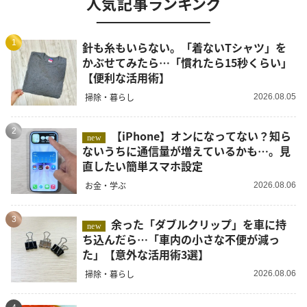
人気記事ランキング
1
針も糸もいらない。「着ないTシャツ」を
かぶせてみたら…「慣れたら15秒くらい」
【便利な活用術】
掃除・暮らし
2026.08.05
2
【iPhone】オンになってない？知ら
new
ないうちに通信量が増えているかも…。見
直したい簡単スマホ設定
お金・学ぶ
2026.08.06
3
余った「ダブルクリップ」を車に持
new
ち込んだら…「車内の小さな不便が減っ
た」【意外な活用術3選】
掃除・暮らし
2026.08.06