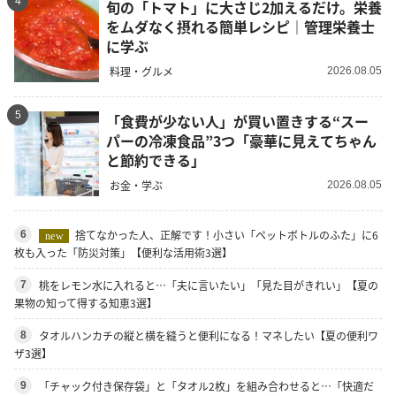
4
旬の「トマト」に大さじ2加えるだけ。栄養
をムダなく摂れる簡単レシピ｜管理栄養士
に学ぶ
料理・グルメ
2026.08.05
5
「食費が少ない人」が買い置きする“スー
パーの冷凍食品”3つ「豪華に見えてちゃん
と節約できる」
お金・学ぶ
2026.08.05
捨てなかった人、正解です！小さい「ペットボトルのふた」に6
6
new
枚も入った「防災対策」【便利な活用術3選】
桃をレモン水に入れると…「夫に言いたい」「見た目がきれい」【夏の
7
果物の知って得する知恵3選】
タオルハンカチの縦と横を縫うと便利になる！マネしたい【夏の便利ワ
8
ザ3選】
「チャック付き保存袋」と「タオル2枚」を組み合わせると…「快適だ
9