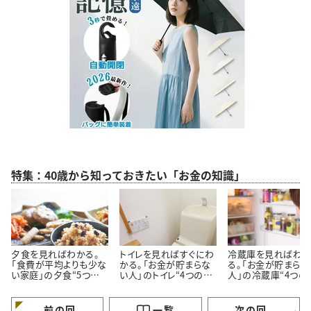
特集：40歳から知っておきたい「お金の知識」
夕食を見ればわかる。
トイレを見ればすぐにわ
冷蔵庫を見ればわ
「食費が平均よりも少な
かる。「お金が貯まらな
る。「お金が貯まらな
い家庭」の夕食“5つの
い人」のトイレ“4つの特
人」の冷蔵庫“4つの
特徴”
徴”
徴”
前の回
一覧
次の回