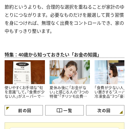
節約というよりも、合理的な選択を重ねることが家計のゆ
とりにつながります。必要なものだけを厳選して買う習慣
を身につければ、無理なく出費をコントロールでき、家の
中もすっきり整います。
特集：40歳から知っておきたい「お金の知識」
使いやすくお手頃な“旬
夏休み後に「お金がな
「食費が少ない人」
を意識”して。「食費が少
い」と感じる人の“3つの
い置きする“スーパ
ない人」がスーパーでよ
特徴”「チリツモ出費に
冷凍食品”3つ「豪華
く買う【3つの定番食材】
要注意」
見えてちゃんと節約
る」
前の回
一覧
次の回