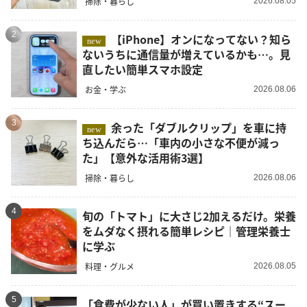
掃除・暮らし
2026.08.05
2
【iPhone】オンになってない？知ら
new
ないうちに通信量が増えているかも…。見
直したい簡単スマホ設定
お金・学ぶ
2026.08.06
3
余った「ダブルクリップ」を車に持
new
ち込んだら…「車内の小さな不便が減っ
た」【意外な活用術3選】
掃除・暮らし
2026.08.06
4
旬の「トマト」に大さじ2加えるだけ。栄養
をムダなく摂れる簡単レシピ｜管理栄養士
に学ぶ
料理・グルメ
2026.08.05
5
「食費が少ない人」が買い置きする“スー