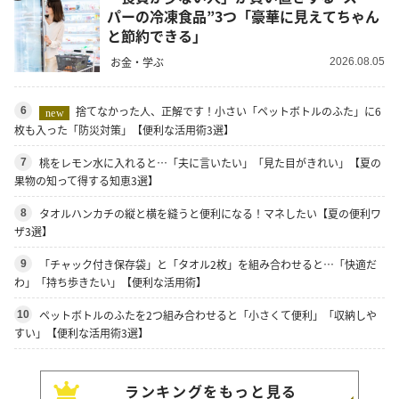
パーの冷凍食品”3つ「豪華に見えてちゃん
と節約できる」
お金・学ぶ
2026.08.05
捨てなかった人、正解です！小さい「ペットボトルのふた」に6
6
new
枚も入った「防災対策」【便利な活用術3選】
桃をレモン水に入れると…「夫に言いたい」「見た目がきれい」【夏の
7
果物の知って得する知恵3選】
タオルハンカチの縦と横を縫うと便利になる！マネしたい【夏の便利ワ
8
ザ3選】
「チャック付き保存袋」と「タオル2枚」を組み合わせると…「快適だ
9
わ」「持ち歩きたい」【便利な活用術】
ペットボトルのふたを2つ組み合わせると「小さくて便利」「収納しや
10
すい」【便利な活用術3選】
ランキングをもっと見る