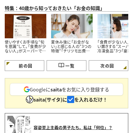
特集：40歳から知っておきたい「お金の知識」
使いやすくお手頃な“旬
夏休み後に「お金がな
「食費が少ない人」
を意識”して。「食費が少
い」と感じる人の“3つの
い置きする“スーパ
ない人」がスーパーでよ
特徴”「チリツモ出費に
冷凍食品”3つ「豪華
く買う【3つの定番食材】
要注意」
見えてちゃんと節約
る」
前の回
一覧
次の回
Googleに
saita
をお気に入り登録する
saita(サイタ)に
を入れるだけ！
容姿至上主義の男子たち。私は「何位」？