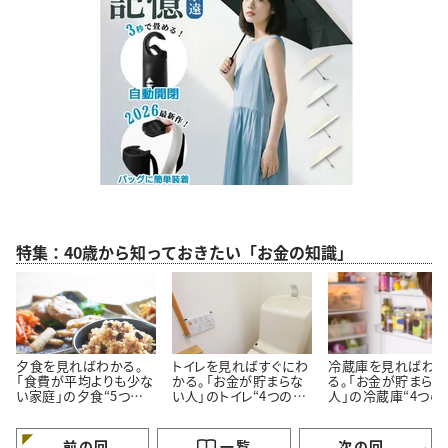
特集：40歳から知っておきたい「お金の知識」
夕食を見ればわかる。
トイレを見ればすぐにわ
冷蔵庫を見ればわ
「食費が平均よりも少な
かる。「お金が貯まらな
る。「お金が貯まらな
い家庭」の夕食“5つの
い人」のトイレ“4つの特
人」の冷蔵庫“4つの
特徴”
徴”
徴”
前の回
一覧
次の回