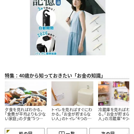
特集：40歳から知っておきたい「お金の知識」
夕食を見ればわかる。
トイレを見ればすぐにわ
冷蔵庫を見ればわ
「食費が平均よりも少な
かる。「お金が貯まらな
る。「お金が貯まらな
い家庭」の夕食“5つの
い人」のトイレ“4つの特
人」の冷蔵庫“4つの
特徴”
徴”
徴”
前の回
一覧
次の回