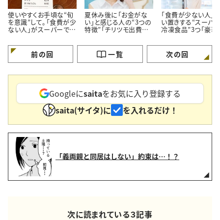
使いやすくお手頃な“旬
夏休み後に「お金がな
「食費が少ない人」
を意識”して。「食費が少
い」と感じる人の“3つの
い置きする“スーパ
ない人」がスーパーでよ
特徴”「チリツモ出費に
冷凍食品”3つ「豪華
く買う【3つの定番食材】
要注意」
見えてちゃんと節約
る」
前の回
一覧
次の回
Googleに
saita
をお気に入り登録する
saita(サイタ)に
を入れるだけ！
「義両親と同居はしない」約束は…！？
次に読まれている３記事