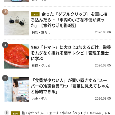
3
余った「ダブルクリップ」を車に持
new
ち込んだら…「車内の小さな不便が減っ
た」【意外な活用術3選】
掃除・暮らし
2026.08.06
4
旬の「トマト」に大さじ2加えるだけ。栄養
をムダなく摂れる簡単レシピ｜管理栄養士
に学ぶ
料理・グルメ
2026.08.05
5
「食費が少ない人」が買い置きする“スー
パーの冷凍食品”3つ「豪華に見えてちゃん
と節約できる」
お金・学ぶ
2026.08.05
捨てなかった人、正解です！小さい「ペットボトルのふた」に6
6
new