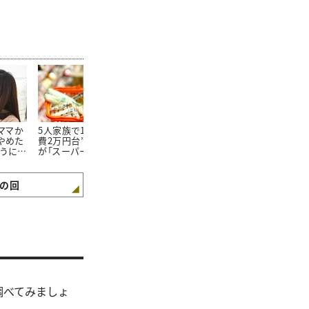
たママか
5人家族で1か月の“食
朝食を見ればわかる。
100均で買っ
やめた
費2万円台”。そんな私
「食費が平均よりも少な
20万円貯め
ようにな
が「スーパーで買わない
い家庭」の朝食“4つの
「リピートし
3つの食材」とは
特徴”
た100均グッ
の回
調べてみましょ