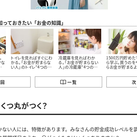
ら知っておきたい「お金の知識」
。
トイレを見ればすぐにわ
冷蔵庫を見ればわか
1500万円貯め
少な
かる。「お金が貯まらな
る。「お金が貯まらない
ら学ぶ。買うのを
の
い人」のトイレ“4つの特
人」の冷蔵庫“4つの特
らお金が貯まる
徴”
徴”
った「5つのモノ」
の回
一覧
次
くつ丸がつく？
かない人には、特徴があります。みなさんの貯金成功レベルを