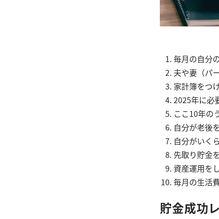
毎月の自分
夫や妻（パ
家計簿をつ
2025年に
ここ10年の
自分が老後
自分がいく
先取り貯金
資産運用を
毎月の生活
貯金成功レ