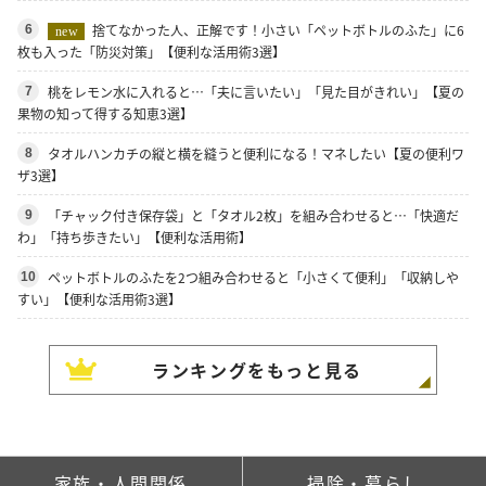
捨てなかった人、正解です！小さい「ペットボトルのふた」に6
6
new
枚も入った「防災対策」【便利な活用術3選】
桃をレモン水に入れると…「夫に言いたい」「見た目がきれい」【夏の
7
果物の知って得する知恵3選】
タオルハンカチの縦と横を縫うと便利になる！マネしたい【夏の便利ワ
8
ザ3選】
「チャック付き保存袋」と「タオル2枚」を組み合わせると…「快適だ
9
わ」「持ち歩きたい」【便利な活用術】
ペットボトルのふたを2つ組み合わせると「小さくて便利」「収納しや
10
すい」【便利な活用術3選】
ランキングをもっと見る
家族・人間関係
掃除・暮らし