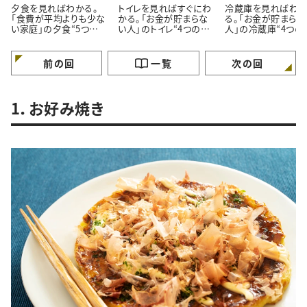
夕食を見ればわかる。
トイレを見ればすぐにわ
冷蔵庫を見ればわ
「食費が平均よりも少な
かる。「お金が貯まらな
る。「お金が貯まらな
い家庭」の夕食“5つの
い人」のトイレ“4つの特
人」の冷蔵庫“4つの
特徴”
徴”
徴”
前の回
一覧
次の回
1．お好み焼き