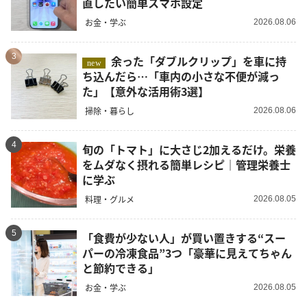
直したい簡単スマホ設定
お金・学ぶ
2026.08.06
3
余った「ダブルクリップ」を車に持
new
ち込んだら…「車内の小さな不便が減っ
た」【意外な活用術3選】
掃除・暮らし
2026.08.06
4
旬の「トマト」に大さじ2加えるだけ。栄養
をムダなく摂れる簡単レシピ｜管理栄養士
に学ぶ
料理・グルメ
2026.08.05
5
「食費が少ない人」が買い置きする“スー
パーの冷凍食品”3つ「豪華に見えてちゃん
と節約できる」
お金・学ぶ
2026.08.05