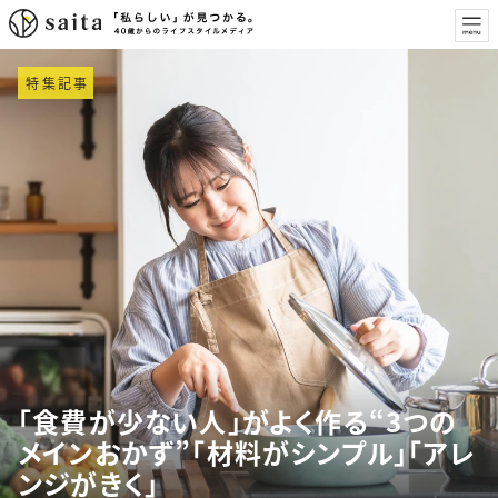
特集記事
「食費が少ない人」がよく作る“3つの
メインおかず”「材料がシンプル」「アレ
ンジがきく」