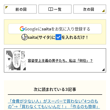
く買う【3つの定番食材】
要注意」
見えてちゃんと節約
る」
前の回
一覧
次の回
Googleに
saita
をお気に入り登録する
saita(サイタ)に
を入れるだけ！
容姿至上主義の男子たち。私は「何位」？
次に読まれている３記事
「食費が少ない人」がスーパーで買わない“4つのも
の”→「買わなくてもいいんだ！」「作るのも簡単」