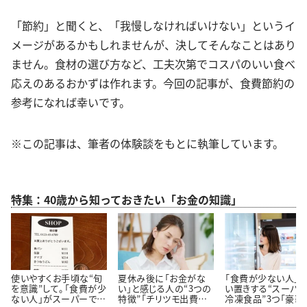
「節約」と聞くと、「我慢しなければいけない」というイ
メージがあるかもしれませんが、決してそんなことはあり
ません。食材の選び方など、工夫次第でコスパのいい食べ
応えのあるおかずは作れます。今回の記事が、食費節約の
参考になれば幸いです。
※この記事は、筆者の体験談をもとに執筆しています。
特集：40歳から知っておきたい「お金の知識」
使いやすくお手頃な“旬
夏休み後に「お金がな
「食費が少ない人」
を意識”して。「食費が少
い」と感じる人の“3つの
い置きする“スーパ
ない人」がスーパーでよ
特徴”「チリツモ出費に
冷凍食品”3つ「豪華