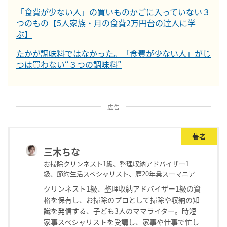
「食費が少ない人」の買いものかごに入っていない３
つのもの【5人家族・月の食費2万円台の達人に学
ぶ】
たかが調味料ではなかった。「食費が少ない人」がじ
つは買わない“３つの調味料”
広告
著者
三木ちな
お掃除クリンネスト1級、整理収納アドバイザー1
級、節約生活スペシャリスト、歴20年業スーマニア
クリンネスト1級、整理収納アドバイザー1級の資
格を保有し、お掃除のプロとして掃除や収納の知
識を発信する、子ども3人のママライター。時短
家事スペシャリストを受講し、家事や仕事で忙し