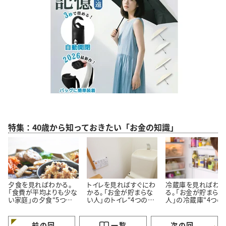
特集：40歳から知っておきたい「お金の知識」
夕食を見ればわかる。
トイレを見ればすぐにわ
冷蔵庫を見ればわ
「食費が平均よりも少な
かる。「お金が貯まらな
る。「お金が貯まらな
い家庭」の夕食“5つの
い人」のトイレ“4つの特
人」の冷蔵庫“4つの
特徴”
徴”
徴”
前の回
一覧
次の回