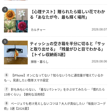
4
【心理テスト】贈られたら嬉しい花でわか
る「あなたが今、最も輝く場所」
カルチャー
2026.08.07
5
ティッシュの空き箱を半分に切ると「サッ
と取り出せる」「残量がひと目でわかる」
【トイレ収納術3選】
掃除・暮らし
2026.08.06
【iPhone】オンになってない？知らないうちに通信量が増えているか
6
も…。見直したい簡単スマホ設定
針も糸もいらない。「着ないTシャツ」をかぶせてみたら…「慣れたら
7
15秒くらい」【便利な活用術】
ベージュでも老け見えしないコツは？大人が真似したい「垢抜けコーデ
8
術」3選【2026夏】