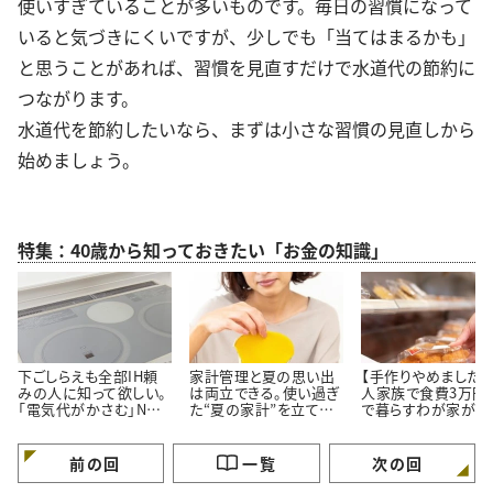
使いすぎていることが多いものです。毎日の習慣になって
いると気づきにくいですが、少しでも「当てはまるかも」
と思うことがあれば、習慣を見直すだけで水道代の節約に
つながります。
水道代を節約したいなら、まずは小さな習慣の見直しから
始めましょう。
特集：40歳から知っておきたい「お金の知識」
下ごしらえも全部IH頼
家計管理と夏の思い出
【手作りやめました】
みの人に知って欲しい。
は両立できる。使い過ぎ
人家族で食費3万円
「電気代がかさむ」NG
た“夏の家計”を立て直
で暮らすわが家が「
習慣3つと節電のコツ
す【3つのポイント】
ず市販品を買うメニ
3つ」
前の回
一覧
次の回