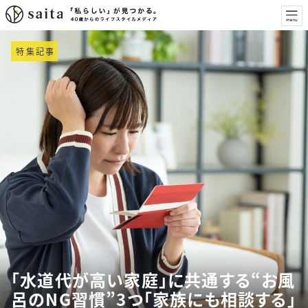
特集記事
「水道代が高い家庭」に共通する“お風
呂のNG習慣”3つ「家族にも相談する」