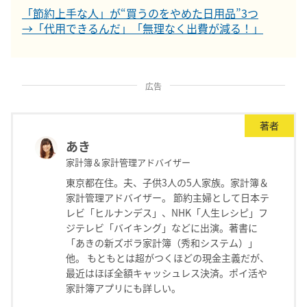
「節約上手な人」が“買うのをやめた日用品”3つ
→「代用できるんだ」「無理なく出費が減る！」
広告
著者
あき
家計簿＆家計管理アドバイザー
東京都在住。夫、子供3人の5人家族。家計簿＆
家計管理アドバイザー。 節約主婦として日本テ
レビ「ヒルナンデス」、NHK「人生レシピ」フ
ジテレビ「バイキング」などに出演。著書に
「あきの新ズボラ家計簿（秀和システム）」
他。 もともとは超がつくほどの現金主義だが、
最近はほぼ全額キャッシュレス決済。ポイ活や
家計簿アプリにも詳しい。