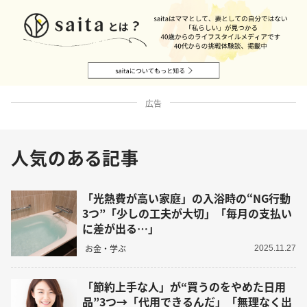
広告
人気のある記事
「光熱費が高い家庭」の入浴時の“NG行動
3つ”「少しの工夫が大切」「毎月の支払い
に差が出る…」
お金・学ぶ
2025.11.27
「節約上手な人」が“買うのをやめた日用
品”3つ→「代用できるんだ」「無理なく出