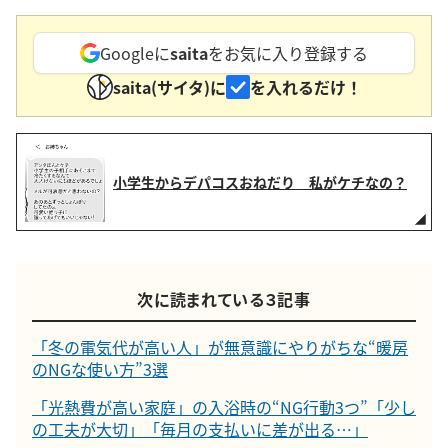
Googleに
saita
をお気に入り登録する
saita(サイタ)に
を入れるだけ！
小学生からデパコスおねだり 私がケチなの？
次に読まれている３記事
「冬の電気代が高い人」が無意識にやりがちな“暖房
のNGな使い方”3選
「光熱費が高い家庭」の入浴時の“NG行動3つ”「少し
の工夫が大切」「毎月の支払いに差が出る…」